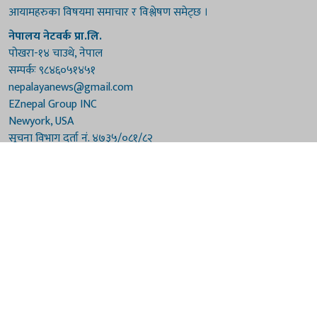
आयामहरुका विषयमा समाचार र विश्लेषण समेट्छ ।
नेपालय नेटवर्क प्रा.लि.
पोखरा-१४ चाउथे, नेपाल
सम्पर्कः ९८४६०५१४५१
nepalayanews@gmail.com
EZnepal Group INC
Newyork, USA
सूचना विभाग दर्ता नं. ४७३५/०८१/८२
प्रेस काउन्सिल दर्ता नं. ४७३५/०८१/८२
हाम्रो टिम
संरक्षकः दुर्गाप्रसाद पौडेल, बुद्धिराज बराल
अध्यक्षः नारायणी घिमिरे
सम्पादकः विष्णुप्रसाद पौडेल [अमेरिका]
सम्पादकः माधवप्रसाद बराल
कार्यकारी सम्पादकः मनोहरि पौडेल
सह-सम्पादकः महेन्द्रशरण लामिछाने
संवाददाताः गौरी भट्टराई