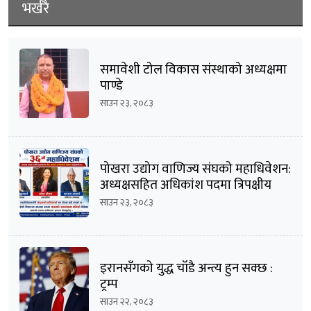
भर्खरै
समावेशी टोल विकास संस्थाको अध्यक्षमा
पाण्डे
साउन २३, २०८३
पोखरा उद्योग वाणिज्य संघको महाधिवेशन:
अध्यक्षसहित अधिकांश पदमा त्रिपक्षीय
भिडन्तको सम्भावना
साउन २३, २०८३
इरानसँगको युद्ध चाँडै अन्त्य हुन सक्छ :
ट्रम्प
साउन २२, २०८३