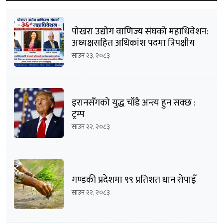
पोखरा उद्योग वाणिज्य संघको महाधिवेशन:
अध्यक्षसहित अधिकांश पदमा त्रिपक्षीय
भिडन्तको सम्भावना
साउन २३, २०८३
इरानसँगको युद्ध चाँडै अन्त्य हुन सक्छ :
ट्रम्प
साउन २२, २०८३
गण्डकी प्रदेशमा ९९ प्रतिशत धान रोपाइँ
साउन २२, २०८३