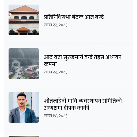
प्रतिनिधिसभा बैठक आज बस्दै
साउन २२, २०८३
आठ वटा सुरुङमार्ग बन्दै तेइस अध्ययन
क्रममा
साउन २२, २०८३
शीतलादेवी मावि व्यवस्थापन समितिको
अध्यक्षमा दीपक कार्की
साउन १८, २०८३