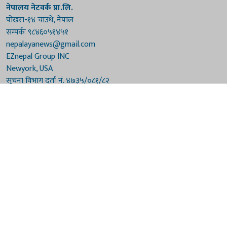
नेपालय नेटवर्क प्रा.लि.
पोखरा-१४ चाउथे, नेपाल
सम्पर्कः ९८४६०५१४५१
nepalayanews@gmail.com
EZnepal Group INC
Newyork, USA
सूचना विभाग दर्ता नं. ४७३५/०८१/८२
प्रेस काउन्सिल दर्ता नं. ४७३५/०८१/८२
हाम्रो टिम
संरक्षकः दुर्गाप्रसाद पौडेल, बुद्धिराज बराल
अध्यक्षः नारायणी घिमिरे
सम्पादकः विष्णुप्रसाद पौडेल [अमेरिका]
सम्पादकः माधवप्रसाद बराल
कार्यकारी सम्पादकः मनोहरि पौडेल
सह-सम्पादकः महेन्द्रशरण लामिछाने
संवाददाताः गौरी भट्टराई