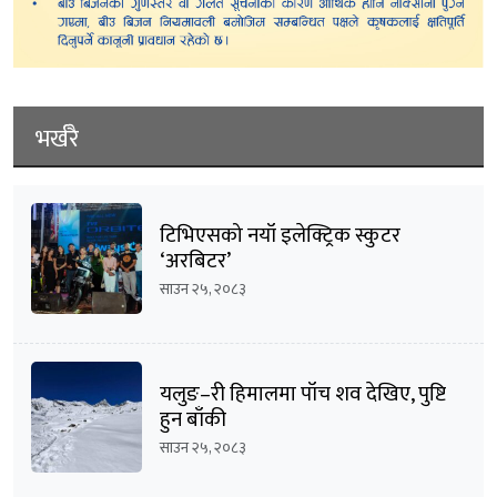
भर्खरै
टिभिएसको नयाँ इलेक्ट्रिक स्कुटर
‘अरबिटर’
साउन २५, २०८३
यलुङ–री हिमालमा पाँच शव देखिए, पुष्टि
हुन बाँकी
साउन २५, २०८३