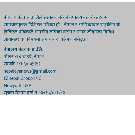
नेपालय नेटवर्क प्रालिले सञ्चालन गरेको नेपालय नेटवर्क डटकम
समाचारमूलक डिजिटल पत्रिका हो । नेपाल र अमेरिकाबाट सञ्चालित यो
डिजिटल पत्रिकाले मानवीय रुचिका घटना र मानव जीवनका विविध
आयामहरुका विषयमा समाचार र विश्लेषण समेट्छ ।
नेपालय नेटवर्क प्रा.लि.
पोखरा-१४ चाउथे, नेपाल
सम्पर्कः ९८४६०५१४५१
nepalayanews@gmail.com
EZnepal Group INC
Newyork, USA
सूचना विभाग दर्ता नं. ४७३५/०८१/८२
प्रेस काउन्सिल दर्ता नं. ४७३५/०८१/८२
हाम्रो टिम
संरक्षकः दुर्गाप्रसाद पौडेल, बुद्धिराज बराल
अध्यक्षः नारायणी घिमिरे
सम्पादकः विष्णुप्रसाद पौडेल [अमेरिका]