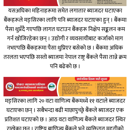
यसअघिका महिनाहरूमा समेत लगातार ब्याजदर घटाएका
बैंकहरूले मङ्सिरका लागि पनि ब्याजदर घटाएका हुन् । बैंकमा
पैसा थुप्रँदै गएपछि लागत घटाउन बैंकहरू निक्षेप सङ्कलन कम
गर्न खोजिरहेका छन् । उद्योगी र व्यवसायीबाट कर्जाको माग
नभएपछि बैंकहरूमा पैसा थुप्रिएर बसेको छ । बैंकमा अधिक
तरलता भएपछि सस्तो ब्याजमा नेपाल राष्ट्र बैंकले पैसा तान्ने क्रम
पनि बढेको छ ।
मङ्सिरका लागि २० वटा वाणिज्य बैंकमध्ये ११ वटाले ब्याजदर
घटाएका छन् । सबैभन्दा बढी माछापुच्छ्रे बैंकले ब्याजदर एक
प्रतिशत घटाएको छ । आठ वटा वाणिज्य बैंकले ब्याजदर स्थिर
राखेका छन् । राष्ट्रिय बाणिज्य बैंकले भने व्यक्तिगत मुद्दतीको