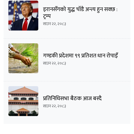
इरानसँगको युद्ध चाँडै अन्त्य हुन सक्छ :
ट्रम्प
साउन २२, २०८३
गण्डकी प्रदेशमा ९९ प्रतिशत धान रोपाइँ
साउन २२, २०८३
प्रतिनिधिसभा बैठक आज बस्दै
साउन २२, २०८३