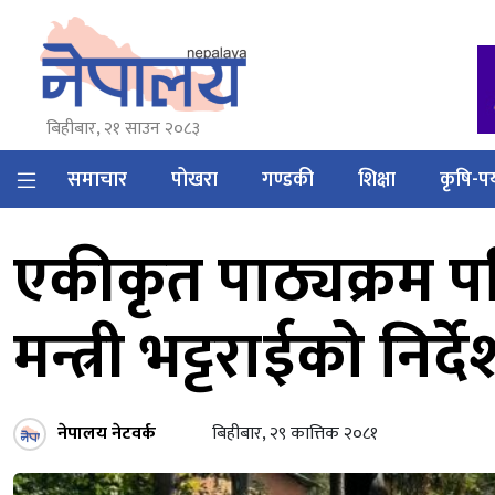
बिहीबार, २१ साउन २०८३
समाचार
पोखरा
गण्डकी
शिक्षा
कृषि-पर
एकीकृत पाठ्यक्रम पर
मन्त्री भट्टराईको निर्द
नेपालय नेटवर्क
बिहीबार, २९ कात्तिक २०८१