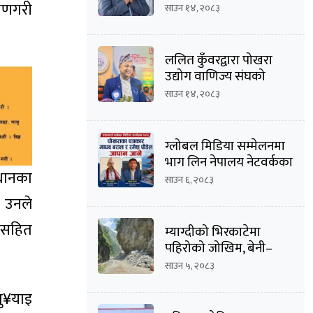
दिनेशचन्द्र बाँस्तोलाको
्षणगरी
साउन १४, २०८३
उम्मेदवारी घोषणा
ललित कुँवरद्वारा पोखरा
उद्योग वाणिज्य संघको
उद्योग उपाध्यक्ष पदमा
साउन १४, २०८३
उम्मेदवारी घोषणा
ग्लोबल मिडिया सम्मेलनमा
भाग लिन नेपालय नेटवर्कका
्धानका
सम्पादक माधव
साउन ६, २०८३
बराल सहित पौडेल जापान
ि उनले
प्रस्थान
षणसहित
म्याग्दीको भिरकाटेमा
पहिरोको जोखिम, बेनी–
जोमसोम सडक असुरक्षित
साउन ५, २०८३
पु¥याइ