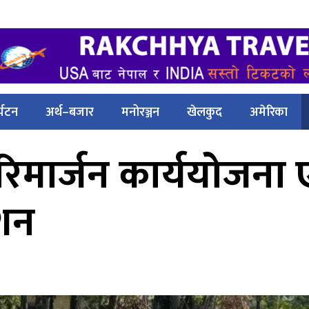
्यटन
अर्थ–बजार
मनोरञ्जन
खेलकुद
अमेरिका
िमार्जन कार्ययोजना 
ेशन