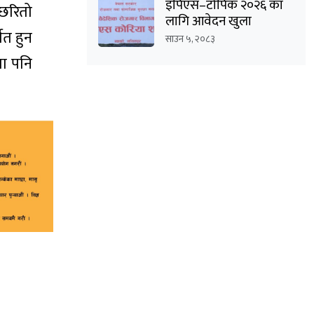
इपिएस–टोपिक २०२६ का
 छरितो
लागि आवेदन खुला
पित हुन
साउन ५, २०८३
मा पनि