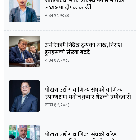
शीतलादेवी मावि व्यवस्थापन समितिको
अध्यक्षमा दीपक कार्की
साउन १८, २०८३
अमेरिकामै गिर्दैछ ट्रम्पको साख, निराश
हुनेहरूको संख्या बढ्दै
साउन १४, २०८३
पोखरा उद्योग वाणिज्य संघको वाणिज्य
उपाध्यक्षमा मनोज कुमार श्रेष्ठको उम्मेदवारी
घोषणा
साउन १४, २०८३
पोखरा उद्योग वाणिज्य संघको वरिष्ठ