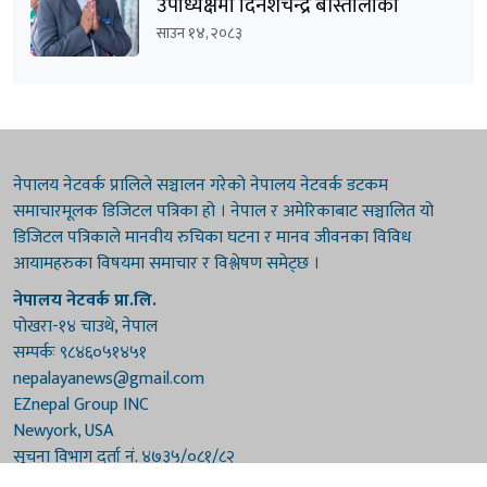
उपाध्यक्षमा दिनेशचन्द्र बाँस्तोलाको
उम्मेदवारी घोषणा
साउन १४, २०८३
नेपालय नेटवर्क प्रालिले सञ्चालन गरेको नेपालय नेटवर्क डटकम
समाचारमूलक डिजिटल पत्रिका हो । नेपाल र अमेरिकाबाट सञ्चालित यो
डिजिटल पत्रिकाले मानवीय रुचिका घटना र मानव जीवनका विविध
आयामहरुका विषयमा समाचार र विश्लेषण समेट्छ ।
नेपालय नेटवर्क प्रा.लि.
पोखरा-१४ चाउथे, नेपाल
सम्पर्कः ९८४६०५१४५१
nepalayanews@gmail.com
EZnepal Group INC
Newyork, USA
सूचना विभाग दर्ता नं. ४७३५/०८१/८२
प्रेस काउन्सिल दर्ता नं. ४७३५/०८१/८२