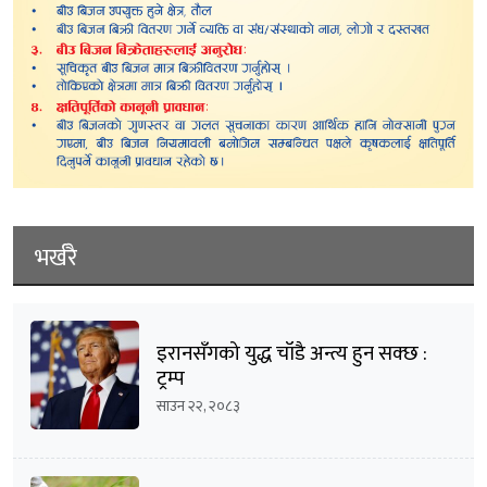
भर्खरै
इरानसँगको युद्ध चाँडै अन्त्य हुन सक्छ :
ट्रम्प
साउन २२, २०८३