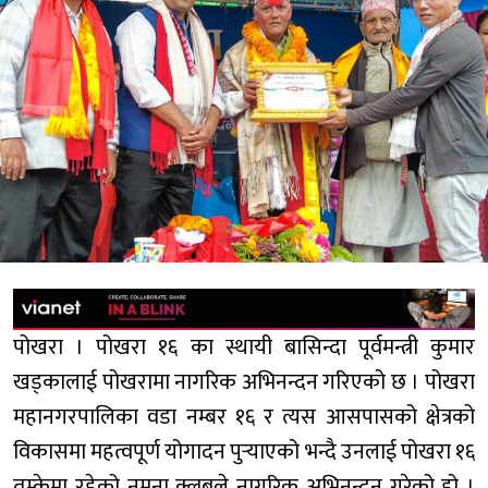
पोखरा । पोखरा १६ का स्थायी बासिन्दा पूर्वमन्त्री कुमार
खड्कालाई पोखरामा नागरिक अभिनन्दन गरिएको छ । पोखरा
महानगरपालिका वडा नम्बर १६ र त्यस आसपासको क्षेत्रको
विकासमा महत्वपूर्ण योगादन पुर्‍याएको भन्दै उनलाई पोखरा १६
तुम्केमा रहेको नमुना क्लबले नागरिक अभिनन्दन गरेको हो ।