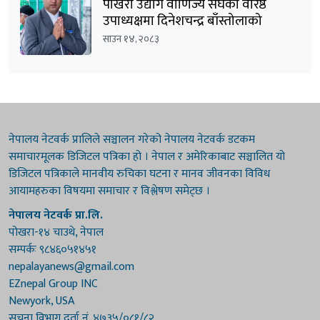
पोखरा उद्योग वाणिज्य संघको वरिष्ठ
उपाध्यक्षमा दिनेशचन्द्र बाँस्तोलाको
उम्मेदवारी घोषणा
साउन १४, २०८३
नेपालय नेटवर्क प्रालिले सञ्चालन गरेको नेपालय नेटवर्क डटकम
समाचारमूलक डिजिटल पत्रिका हो । नेपाल र अमेरिकाबाट सञ्चालित यो
डिजिटल पत्रिकाले मानवीय रुचिका घटना र मानव जीवनका विविध
आयामहरुका विषयमा समाचार र विश्लेषण समेट्छ ।
नेपालय नेटवर्क प्रा.लि.
पोखरा-१४ चाउथे, नेपाल
सम्पर्कः ९८४६०५१४५१
nepalayanews@gmail.com
EZnepal Group INC
Newyork, USA
सूचना विभाग दर्ता नं. ४७३५/०८१/८२