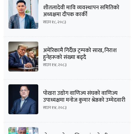
शीतलादेवी मावि व्यवस्थापन समितिको
अध्यक्षमा दीपक कार्की
साउन १८, २०८३
अमेरिकामै गिर्दैछ ट्रम्पको साख, निराश
हुनेहरूको संख्या बढ्दै
साउन १४, २०८३
पोखरा उद्योग वाणिज्य संघको वाणिज्य
उपाध्यक्षमा मनोज कुमार श्रेष्ठको उम्मेदवारी
घोषणा
साउन १४, २०८३