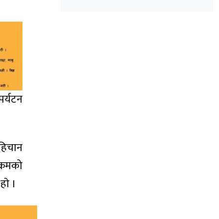
पर्यटन
पहिचान
्रमको
हाे ।