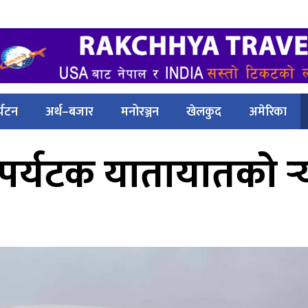
्यटन
अर्थ–बजार
मनोरञ्जन
खेलकुद
अमेरिका
 पर्यटक यातायातको र्