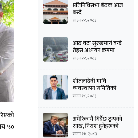
प्रतिनिधिसभा बैठक आज
बस्दै
साउन २२, २०८३
आठ वटा सुरुङमार्ग बन्दै
तेइस अध्ययन क्रममा
साउन २२, २०८३
शीतलादेवी मावि
व्यवस्थापन समितिको
अध्यक्षमा दीपक कार्की
साउन १८, २०८३
गरिएको
अमेरिकामै गिर्दैछ ट्रम्पको
 सय ५०
साख, निराश हुनेहरूको
संख्या बढ्दै
साउन १४, २०८३