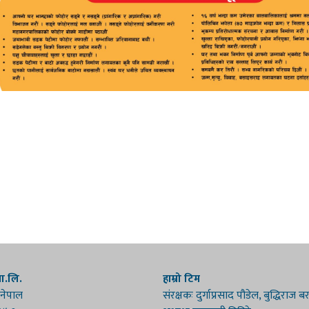
रा.लि.
हाम्रो टिम
 नेपाल
संरक्षकः दुर्गाप्रसाद पौडेल, बुद्धिराज 