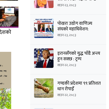
साउन २३, २०८३
पोखरा उद्योग वाणिज्य
संघको महाधिवेशन:
देशको
अध्यक्षसहित अधिकांश
साउन २३, २०८३
पदमा त्रिपक्षीय भिडन्तको
सम्भावना
इरानसँगको युद्ध चाँडै अन्त्य
हुन सक्छ : ट्रम्प
साउन २२, २०८३
गण्डकी प्रदेशमा ९९ प्रतिशत
धान रोपाइँ
साउन २२, २०८३