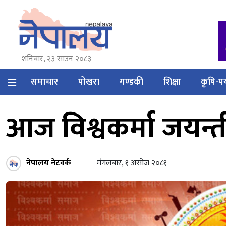
शनिबार, २३ साउन २०८३
समाचार
पोखरा
गण्डकी
शिक्षा
कृषि-पर
आज विश्वकर्मा जयन्त
नेपालय नेटवर्क
मंगलबार, १ असोज २०८१