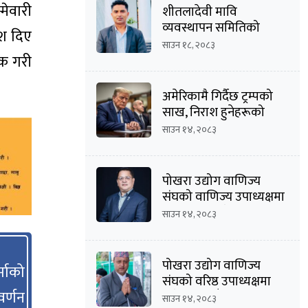
मेवारी
शीतलादेवी मावि
व्यवस्थापन समितिको
ेश दिए
अध्यक्षमा दीपक कार्की
साउन १८, २०८३
ोक गरी
अमेरिकामै गिर्दैछ ट्रम्पको
साख, निराश हुनेहरूको
संख्या बढ्दै
साउन १४, २०८३
पोखरा उद्योग वाणिज्य
संघको वाणिज्य उपाध्यक्षमा
मनोज कुमार श्रेष्ठको
साउन १४, २०८३
उम्मेदवारी घोषणा
पोखरा उद्योग वाणिज्य
माको
संघको वरिष्ठ उपाध्यक्षमा
्णन
दिनेशचन्द्र बाँस्तोलाको
साउन १४, २०८३