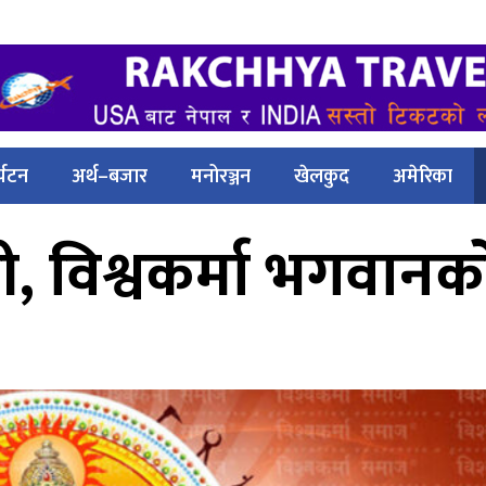
्यटन
अर्थ–बजार
मनोरञ्जन
खेलकुद
अमेरिका
ी, विश्वकर्मा भगवानको