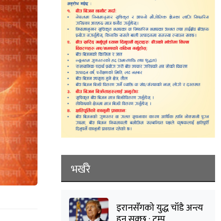
भर्खरै
इरानसँगको युद्ध चाँडै अन्त्य
हुन सक्छ : ट्रम्प