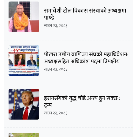
समावेशी टोल विकास संस्थाको अध्यक्षमा
पाण्डे
साउन २३, २०८३
पोखरा उद्योग वाणिज्य संघको महाधिवेशन:
अध्यक्षसहित अधिकांश पदमा त्रिपक्षीय
भिडन्तको सम्भावना
साउन २३, २०८३
इरानसँगको युद्ध चाँडै अन्त्य हुन सक्छ :
ट्रम्प
साउन २२, २०८३