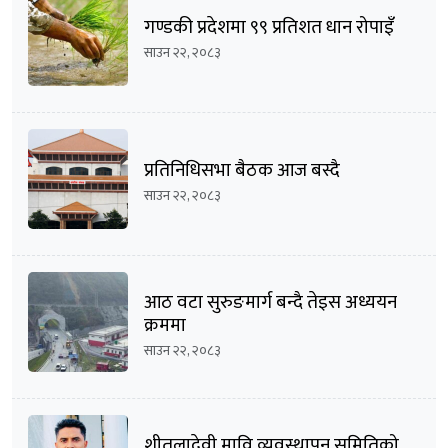
गण्डकी प्रदेशमा ९९ प्रतिशत धान रोपाइँ
साउन २२, २०८३
प्रतिनिधिसभा बैठक आज बस्दै
साउन २२, २०८३
आठ वटा सुरुङमार्ग बन्दै तेइस अध्ययन
क्रममा
साउन २२, २०८३
शीतलादेवी मावि व्यवस्थापन समितिको