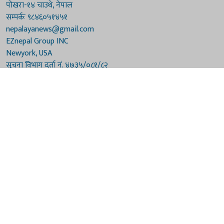
पोखरा-१४ चाउथे, नेपाल
सम्पर्कः ९८४६०५१४५१
nepalayanews@gmail.com
EZnepal Group INC
Newyork, USA
सूचना विभाग दर्ता नं. ४७३५/०८१/८२
प्रेस काउन्सिल दर्ता नं. ४७३५/०८१/८२
हाम्रो टिम
संरक्षकः दुर्गाप्रसाद पौडेल, बुद्धिराज बराल
अध्यक्षः नारायणी घिमिरे
सम्पादकः विष्णुप्रसाद पौडेल [अमेरिका]
सम्पादकः माधवप्रसाद बराल
कार्यकारी सम्पादकः मनोहरि पौडेल
सह-सम्पादकः महेन्द्रशरण लामिछाने
संवाददाताः गौरी भट्टराई
© 2026 Nepalaya News Network. Developed by
Sanil Shakya