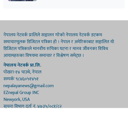
नेपालय नेटवर्क प्रालिले सञ्चालन गरेको नेपालय नेटवर्क डटकम
समाचारमूलक डिजिटल पत्रिका हो । नेपाल र अमेरिकाबाट सञ्चालित यो
डिजिटल पत्रिकाले मानवीय रुचिका घटना र मानव जीवनका विविध
आयामहरुका विषयमा समाचार र विश्लेषण समेट्छ ।
नेपालय नेटवर्क प्रा.लि.
पोखरा-१४ चाउथे, नेपाल
सम्पर्कः ९८४६०५१४५१
nepalayanews@gmail.com
EZnepal Group INC
Newyork, USA
सूचना विभाग दर्ता नं. ४७३५/०८१/८२
प्रेस काउन्सिल दर्ता नं. ४७३५/०८१/८२
हाम्रो टिम
संरक्षकः दुर्गाप्रसाद पौडेल, बुद्धिराज बराल