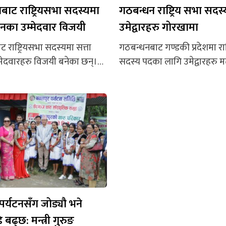
शबाट राष्ट्रियसभा सदस्यमा
गठबन्धन राष्ट्रिय सभा सदस
धनका उम्मेदवार विजयी
उमेद्वारहरु गोरखामा
ट राष्ट्रियसभा सदस्यमा सत्ता
गठबन्धनबाट गण्डकी प्रदेशमा राष्
ेदवारहरु विजयी बनेका छन्।
सदस्य पदका लागि उमेद्वारहरु 
ओवादीकी मनरुपा शर्मा विजयी
भोट माग्न गोरखा सदरमुकाम गो
ांगता/अल्पसंख्यकतर्फ
पुगेका छन्। यही माघ ११ गते हुने 
 परियार र खुलातर्फ कांग्रेसका
सदस्य पदको निर्वाचनका लागि स
ठ विजयी भएका हुन्। शर्माले ३
गठबन्धनका उमेद्वारहरु आफ्ना
ाइन् भने परियारले ३ हजार ७७९
भेटेर भोट माग्न गोरखा सदरमुकाम 
रेष्ठले ३ हजार ८०८ मतभार प्राप्त
गण्डकी प्रदेशबाट गठबन्धनका त
बनेका नेपाली काँग्रेसका किरणबाबु 
पदमबहादुर परियार र नेपाल...
पर्यटनसँग जोड्यौ भने
बढ्छ: मन्त्री गुरुङ