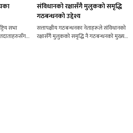
्यका
संविधानको रक्षासँगै मुलुकको समृद्धि
गठबन्धनको उद्देश्य
ट्रिय सभा
सत्तापक्षीय गठबन्धनका नेताहरूले संविधानको
मतदाताहरुसँग
रक्षासँगै मुलुकको समृद्धि नै गठबन्धनको मुख्य
रखा बजार
उद्देश्य भएको बताएका छन्। राष्ट्रिय सभा
राष्ट्रिय सभाका
निर्वाचन २०८० का सन्दर्भमा चुनाव प्रचार–प्रसार
त्ता
समिति, सत्तापक्षीय गठबन्धन गण्डकी प्रदेशका
 मतदातालाई
तर्फबाट आज (आइतबार) पोखरामा आयोजित
पुगेका हुन्।
पत्रकार सम्मेलनमा नेताहरूले गठबन्धन
र्फबाट उमेदवार
मुलुकको आवश्यकता भएको बताए। सत्ता
श्रेष्ठ,
गठबन्धनका तर्फबाट गण्डकी प्रदेशमा नेपाली
काँग्रेसका किरणबाबु श्रेष्ठ (गोरखा) र
पदमबहादुर परियार (तनहुँ) एवं...