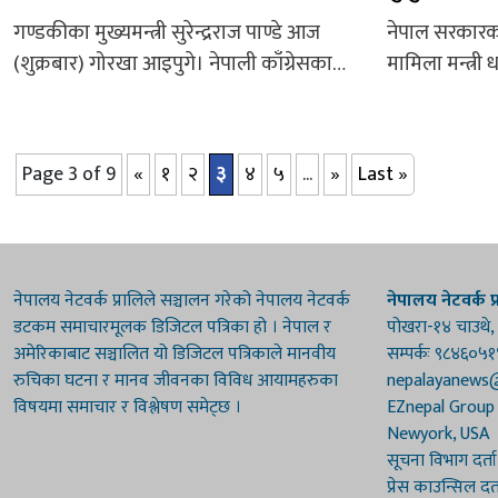
गण्डकीका मुख्यमन्त्री सुरेन्द्रराज पाण्डे आज
नेपाल सरकारका
(शुक्रबार) गोरखा आइपुगे। नेपाली काँग्रेसका
मामिला मन्त्री
केन्द्रीय सदस्य समेत रहेको पाण्डे पार्टीको
पर्यटनसँग जोड
गोरखा नगर समितिले आयोजना गरेको नगर
कुरामा जोड दि
सम्मेलनमा भाग लिन यहाँ आएका हुन्। नगर
विकास महिला 
Page 3 of 9
«
१
२
३
४
५
...
»
Last »
सम्मेलनमा बोल्दै मुख्यमन्त्री पाण्डेले काँग्रेस
तीज सांस्कृत
बनाउन नयाँ पुस्ताका नेताहरू परिवर्तन भएर
गर्दै मन्त्री गु
लाग्नुपर्नेमा जोड दिए। ‘अब ७८ वर्ष भएका
मनाउने तरिका 
शेरबहादुर देउवा (सभापति) लाई परिवर्तन गर्छु र
तीज मनाउने प्र
नेपालय नेटवर्क प्रालिले सञ्चालन गरेको नेपालय नेटवर्क
नेपालय नेटवर्क प्
कांग्रेस...
डटकम समाचारमूलक डिजिटल पत्रिका हो । नेपाल र
पोखरा-१४ चाउथे,
अमेरिकाबाट सञ्चालित यो डिजिटल पत्रिकाले मानवीय
सम्पर्कः ९८४६०५
रुचिका घटना र मानव जीवनका विविध आयामहरुका
nepalayanews
विषयमा समाचार र विश्लेषण समेट्छ ।
EZnepal Group
Newyork, USA
सूचना विभाग दर्त
प्रेस काउन्सिल दर