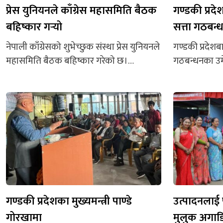
प्रेस युनियनले काँग्रेस महासमिति बैठक
गण्डकी प्रदे
बहिष्कार गर्‍यो
सत्ता गठबन्
नेपाली काँग्रेसको शुभेच्छुक संस्था प्रेस युनियनले
गण्डकी प्रदेशबा
महासमिति बैठक बहिष्कार गरेको छ।
गठबन्धनका उम
काँग्रेसको महासमिति बैठकप्रति आपत्ति जनाउँदै
महिलातर्फ मा
युनियनका तर्फबाट हुने प्रतिनिधित्वबारे गंभीर
भएकी छन्। अप
ध्यानाकर्षणसमेत गराएको छ। युनियनका
काँग्रेसका पदम
अध्यक्ष शिव लम्सालले विज्ञप्तिमार्फत् युनियनका
किरणबाबु श्रेष्
तर्फबाट अप्रासंगिक र अनाधिकृत निर्णय गरेर
हजार ६६० मत प
महासमिति प्रतिनिधि बनाएको भन्दै बहिष्कार
मतभार ल्याए। श्
गर्ने जनाएका छन्। ‘काँग्रेसको महासमिति
गरे।
बैठकको सन्दर्भमा नेपाल प्रेस युनियनको
प्रतिनिधित्वसँग जोडिएर सार्वजनिक भएका...
गण्डकी प्रदेशका मुख्यमन्त्री पाण्डे
उत्पादनलाई 
गोरखामा
मुलुक अगाडि 