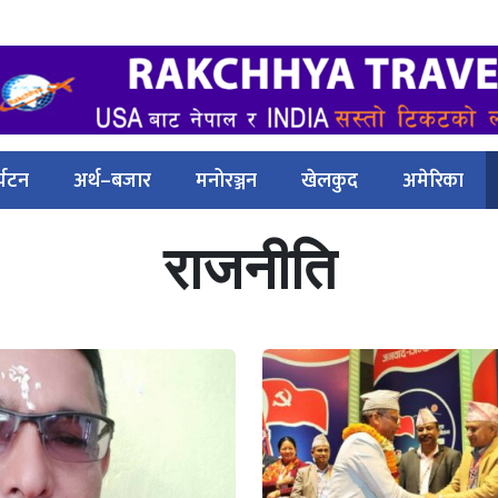
्यटन
अर्थ–बजार
मनोरञ्जन
खेलकुद
अमेरिका
राजनीति