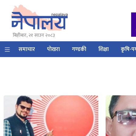
बिहीबार, २१ साउन २०८३
समाचार
पोखरा
गण्डकी
शिक्षा
कृषि-पर