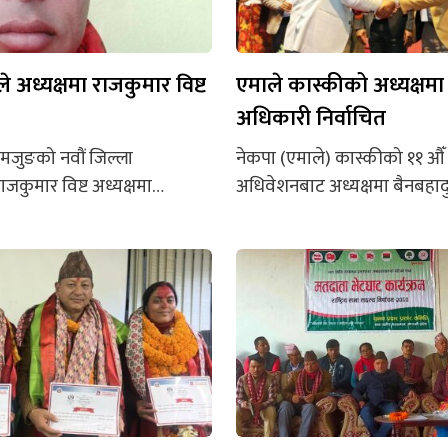
 अध्यक्षमा राजकुमार विष्ट
एमाले कास्कीको अध्यक्षमा
अधिकारी निर्वाचित
मजुङको नवौं जिल्ला
नेकपा (एमाले) कास्कीको ११ औँ
जकुमार विष्ट अध्यक्षमा
अधिवेशनबाट अध्यक्षमा बैनबहा
न्। प्रतिद्वन्द्वी कृष्णप्रसाद
क्षेत्री निर्वाचित भएका छन्। अ
मतले हराउँदै विष्ट अध्यक्षमा
मतसहित विजयी बनेका हुन्। बु
ा हुन्। कूल ५ सय ६ मत
सार्वजनिक परिणामअनुसार अध
ले २ सय ८८ मत ल्याए।
प्रतिस्पर्धी माधव बास्तोलाले ३ 
 ९९ मत प्राप्त गरे। उपाध्यक्षमा
अध्यक्षका अर्का उम्मेदवार विवेक
ई ५ मतले हराउँदै जितबहादुर
मत ल्याए। पदाधिकारीमा पनि अ
त भएका छन्। गुरुङले २...
प्यानलकै उम्मेदवार विजयी भएक
उपाध्यक्षमा भेषराज बराल ५ सय..