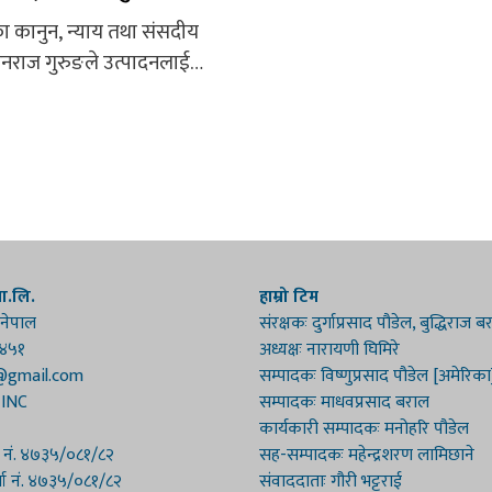
 कानुन, न्याय तथा संसदीय
 धनराज गुरुङले उत्पादनलाई
ियो भने मुलुकको विकास हुने
एका छन्। सोमबार पर्यटन
संघ (टेवान) ले आयोजना गरेको
िक महोत्सवको पोखरामा उद्घाटन
रुङले यस्तो बताएका हुन्। तीज
बद्लिएको र परिस्कृत ढंगबाट
यास टेवानले गरेको उनको भनाई...
रा.लि.
हाम्रो टिम
 नेपाल
संरक्षकः दुर्गाप्रसाद पौडेल, बुद्धिराज 
१४५१
अध्यक्षः नारायणी घिमिरे
@gmail.com
सम्पादकः विष्णुप्रसाद पौडेल [अमेरिका
 INC
सम्पादकः माधवप्रसाद बराल
कार्यकारी सम्पादकः मनोहरि पौडेल
ा नं. ४७३५/०८१/८२
सह-सम्पादकः महेन्द्रशरण लामिछाने
्ता नं. ४७३५/०८१/८२
संवाददाताः गौरी भट्टराई