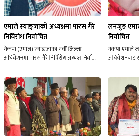
एमाले स्याङ्जाको अध्यक्षमा पारस गैरे
लमजुङ एमाले
निर्विरोध निर्वाचित
निर्वाचित
नेकपा (एमाले) स्याङ्जाको नवौँ जिल्ला
नेकपा एमाले ल
अधिवेशनमा पारस गैरे निर्विरोध अध्यक्ष निर्वाचित
अधिवेशनबाट रा
भएका छन्। चैत २३ गते भएको निर्वाचनमा
निर्वाचित भएका छ
गैरेको मात्र एकल उम्मेदवारी परेपछि उनी
अधिकारीलाई ८९ 
निर्विरोध निर्वाचित भएका हुन्। । माओवादी
निर्वाचित भएक
केन्द्रका नेता रामबहादुर थापासँगै एमालेमा प्रवेश
खसेकोमा विष्ट
गरेका गैरे यस पटक नेकपा एमाले स्याङ्जाका
अधिकारीले १ सय
अध्यक्ष बनेका हुन्। केन्द्रीय उपमहासचिव
शुभाष पौडेलला
पृथ्बीसुब्बा गुरुङको साथ पाएपछि उनी निर्विरोध
गुरुङ निर्वाचि
निर्वाचित...