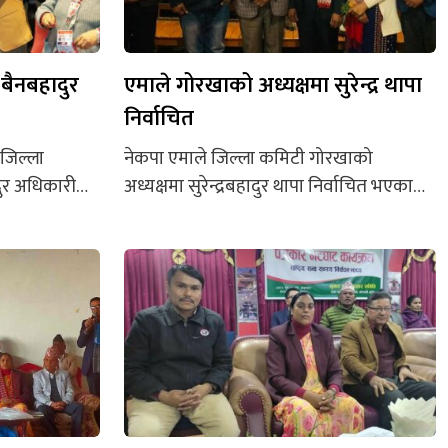
 बैनबहादुर
एमाले गोरखाको अध्यक्षमा सुरेन्द्र थापा
निर्वाचित
 जिल्ला
नेकपा एमाले जिल्ला कमिटी गोरखाको
दुर अधिकारी
अध्यक्षमा सुरेन्द्रबहादुर थापा निर्वाचित भएका
धिकारी ५ सय ५१
छन्। एमाले गोरखाको आठौं अधिवेशनबाट
धबार साँझ
कृष्णबहादुर नेपालीलाई ७५ मतले पराजित गर्दै
िकारीका
थापा अध्यक्ष निर्वाचित भएका हुन्। थापाको मत
सय ४७ र
२ सय ८० आउँदा नेपालीको मत २ सय ०५ मत
 त्रिपाठीले १७
आयो। मेनबहादुर अधिकारी उपाध्यक्षमा र
धिकारी
काजीराम रोका सचिवमा निर्वाचित भए।
ा छन्।
उपाध्यक्षका अन्य प्रत्यासीहरु विजयी
.
अधिकारीले २ सय...