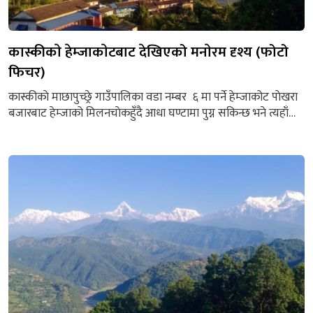
कास्कीकाे हेम्जाकाेटबाट दे‍खिएको मनाेरम दृश्य (फोटो
फिचर)
कास्कीकाे माछापुच्छ्रे गाउँपालिका वडा नम्बर ६ मा पर्ने हेम्जाकोट पाेखरा
बजारबाट हेम्जाको मिलनचाेकहुँदै आधा घण्टामा पुग्न सकिन्छ भने त्यहाँ
बस्नको लागि सामुदायिक हाेमस्टे रहेको छ । हेमस्टेमा सय जना सम्म एक
रातमा बास बस्न सकिन्छ।