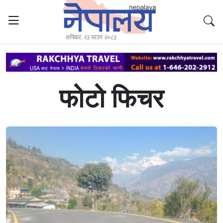
शनिबार, २३ साउन २०८३
फोटो फिचर