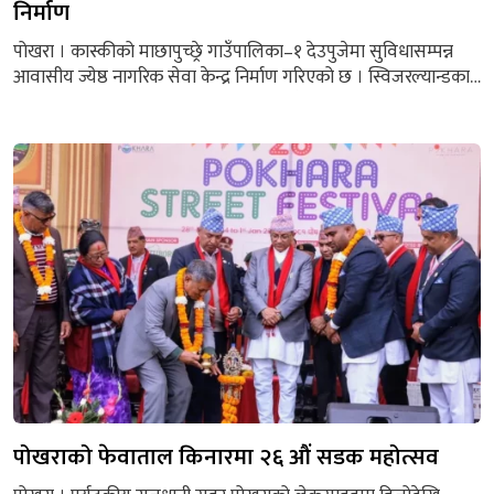
निर्माण
पोखरा । कास्कीको माछापुच्छ्रे गाउँपालिका–१ देउपुजेमा सुविधासम्पन्न
आवासीय ज्येष्ठ नागरिक सेवा केन्द्र निर्माण गरिएको छ । स्विजरल्यान्डका
किसानहरुको संस्था एहमान फाउन्डेसनको पाँच करोड आर्थिक सहयोगमा
बनेको ‘नाना मोहन ज्येष्ठ नागरिक सेवा केन्द्रको सञ्चार तथा सूचना प्रविधि
मन्त्री पृथ्वीसुब्बा गुरुङले उद्घाटन गरे । सो अवसरमा उनले मुख्य
दलहरुबीचको सहमतिबाट नै संविधान संशोधन प्रक्रिया अघि बढ्ने
बताए...
पोखराको फेवाताल किनारमा २६ औं सडक महोत्सव