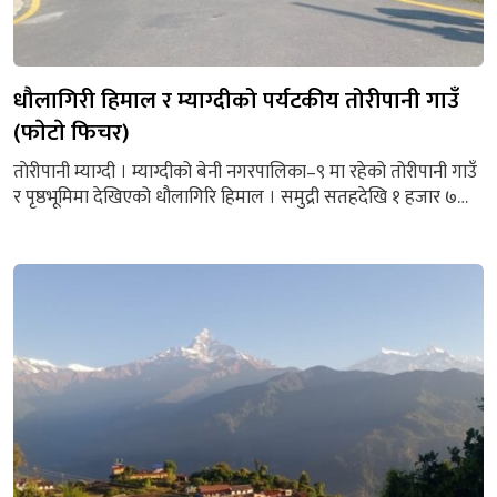
धौलागिरी हिमाल र म्याग्दीको पर्यटकीय तोरीपानी गाउँ
(फाेटाे फिचर)
ताेरीपानी म्याग्दी । म्याग्दीको बेनी नगरपालिका–९ मा रहेको तोरीपानी गाउँ
र पृष्ठभूमिमा देखिएको धौलागिरि हिमाल । समुद्री सतहदेखि १ हजार ७
सय ५० मिटर उचाइमा रहेको तोरीपानी गाउँबाट धवलागिरी, माछापुच्छ्रे
हिमाललगायत अन्नपूर्ण हिमश्रृंखला अवलोकन गर्न सकिन्छ । तोरी पानी
मसलेदार टिमुरखेतीका लागि पनि प्रख्यात छ । यहाँको टिमुर विदेशसमेत
निर्यात हुने गरेको छ । तोरीपानीको...