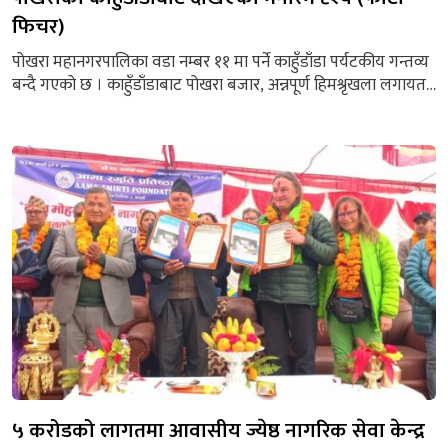
फिचर)
पोखरा महानगरपालिका वडा नम्बर ११ मा पर्ने काहुँडाँडा पर्यटकीय गन्तव्य
बन्दै गएको छ । काहुँडाँडाबाट पोखरा बजार, अन्नपूर्ण हिमश्रृखला लगायत
मनोरम दृश्य देख्न सकिन्छ । पर्यटकलाई लक्षित गरी अहिले होटलहरु पनि
काहुँडाँडामा सञ्चालनमा आएका छन् । पाेखरा बजारबाट नजिकै भएर पनि
काहुँडाँडाँमा जुन रुपमा पर्यटकीय गतिविधि हुनुपर्ने हाे त्यति नभएकाे
त्यहाँका हाेटल व्यवसायीकाे भनाइ छ...
५ करोडको लागतमा आवासीय ज्येष्ठ नागरिक सेवा केन्द्र