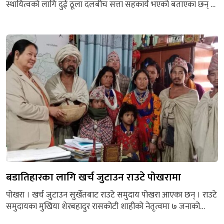
स्थायित्वको लागि दुई ठूला दलबीच सत्ता सहकार्य भएको बताएका छन् ।
राजनीतिक अस्थिरता हुँदा एक वर्षमा ४ वटा सरकार बन्ने परिस्थति
बन्यो,’उनले भने,‘ अस्थिर राजनीति समृद्धिको वाधक भएकोले जनताको
चाहना र आवश्यकतालाई पूरा गर्न यो गठबन्धन भएको हो, सत्ता सहकार्य
२०८४ सालसमै रहन्छ । ’ स्याङ्जाको...
बडातिहारका लागि खर्च जुटाउन राउटे पोखरामा
पोखरा । खर्च जुटाउन सुर्खेतबाट राउटे समुदाय पोखरा आएका छन् । राउटे
समुदायका मुखिया शेरबहादुर रासकोटी शाहीको नेतृत्वमा ७ जनाको
टोलीले हिजो पोखरा आएको हो । राउटे समुदायको मंसिर ११ र १२ मा