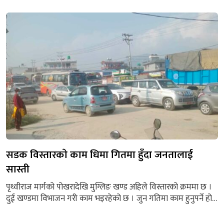
परेको मुख्य पर्व बडातिहारको लागि खर्च जुटाउन पोखरा आएको मुखिया
शेरबहादुरले सुनाए । उनीहरुले गण्डकीका मन्त्रालय र पोखरा महानगर
पालिकामा सहयोग मागेका...
सडक विस्तारकाे काम धिमा गितमा हुँदा जनतालाई
सास्ती
पृथ्वीराज मार्गको पोखरादेखि मुग्लिङ खण्ड अहिले विस्तारको क्रममा छ ।
दुई खण्डमा विभाजन गरी काम भइरहेको छ । जुन गतिमा काम हुनुपर्ने हो
त्यो गतिमा काम नहुँमा तोकिएको समयमा काम पूरा भएन । काम पूरा
नभएपछि अहिले म्याद थपिएको छ । पोखराको शिवचोकदेखि पूर्वतर्फ