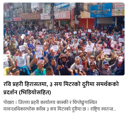
सडक विस्तारको काम भइरहेको छ । सडक विस्तार कामसँगै दिनहुँ सयौं...
रवि प्रहरी हिरासतमा, ३ सय मिटरको दुरीमा समर्थकको
प्रदर्शन (भिडियाेसहित)
पोखरा । जिल्ला प्रहरी कार्यालय कास्की र चिप्लेढुंगास्थित
मावनअधिकारचोक करिब ३ सय मिटरको दुरीमा छ । राष्ट्रिय स्वतन्त्र
पार्टीका सभापति तथा पूर्वगृहमन्त्री रवि लामिछाने जिल्ला प्रहरी कार्यालय
कास्कीको हिरासत छन् । त्यहाबाट करिब ३ सय मिटरको दुरीमा रहेको