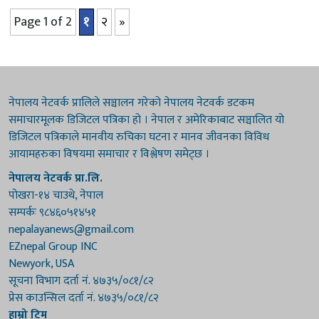
मानवअधिकारचोकमा उनका समर्थकले ‘रविदाइ हाइ हाइ’ भन्दै विरोध
प्रदर्शन गरेका छन् । सहकारी गठी आरोपमा रविलाई पक्राउ...
Page 1 of 2
१
२
»
नेपालय नेटवर्क प्रालिले सञ्चालन गरेको नेपालय नेटवर्क डटकम
समाचारमूलक डिजिटल पत्रिका हो । नेपाल र अमेरिकाबाट सञ्चालित यो
डिजिटल पत्रिकाले मानवीय रुचिका घटना र मानव जीवनका विविध
आयामहरुका विषयमा समाचार र विश्लेषण समेट्छ ।
नेपालय नेटवर्क प्रा.लि.
पोखरा-१४ चाउथे, नेपाल
सम्पर्कः ९८४६०५१४५१
nepalayanews@gmail.com
EZnepal Group INC
Newyork, USA
सूचना विभाग दर्ता नं. ४७३५/०८१/८२
प्रेस काउन्सिल दर्ता नं. ४७३५/०८१/८२
हाम्रो टिम