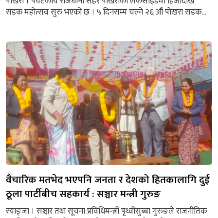
पोखरा । पर्यटकीय राजधानी सहर पोखराको लेकसाइडमा हिजोदेखि
सडक महोत्सव सुरु भएको छ । ५ दिनसम्म चल्ने २६ औं पोखरा सडक
महोत्सवको रेस्टुरेन्ट एन्ड बार एसोसिएसन (रेबान), पोखरा आयोजना
गरेको हो । स्थानीय कला संस्कृतिको सम्वद्र्धनसहित आन्तरिक एवं बाह्य
पर्यटन प्रवद्र्धनमा सघाउ पु¥याउने यो महोत्सव नेपालकै सबैभन्दा ठूलो
क्षेत्रफलमा हुने महोत्सव हो । यस वर्ष...
वैचारिक मतभेद भएपनि जनता र देशको हितकालागि दुई
ठूला पार्टीबीच सहकार्य : सञ्चार मन्त्री गुरुङ
स्याङ्जा । सञ्चार तथा सूचना प्रविधिमन्त्री पृथ्वीसुब्बा गुरुङले राजनीतिक