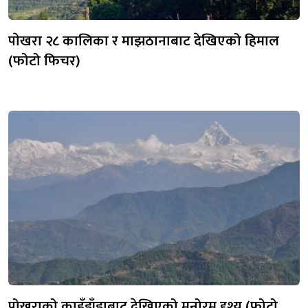
पाेखरा २८ कालिका र माझठानाबाट देखिएको हिमाल
(फोटो फिचर)
पोखराको काहुँडाँडाबाट देखिएको मनोरम दृश्य (फोटो