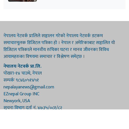
नेपालय नेटवर्क प्रालिले सञ्चालन गरेको नेपालय नेटवर्क डटकम
समाचारमूलक डिजिटल पत्रिका हो । नेपाल र अमेरिकाबाट सञ्चालित यो
डिजिटल पत्रिकाले मानवीय रुचिका घटना र मानव जीवनका विविध
आयामहरुका विषयमा समाचार र विश्लेषण समेट्छ ।
नेपालय नेटवर्क प्रा.लि.
पोखरा-१४ चाउथे, नेपाल
सम्पर्कः ९८४६०५१४५१
nepalayanews@gmail.com
EZnepal Group INC
Newyork, USA
सूचना विभाग दर्ता नं. ४७३५/०८१/८२
प्रेस काउन्सिल दर्ता नं. ४७३५/०८१/८२
हाम्रो टिम
संरक्षकः दुर्गाप्रसाद पौडेल, बुद्धिराज बराल