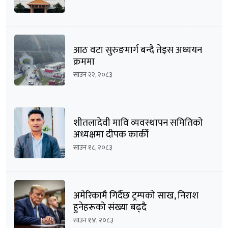
आठ वटा सुरुङमार्ग बन्दै तेइस अध्ययन
क्रममा
साउन २२, २०८३
शीतलादेवी मावि व्यवस्थापन समितिको
अध्यक्षमा दीपक कार्की
साउन १८, २०८३
अमेरिकामै गिर्दैछ ट्रम्पको साख, निराश
हुनेहरूको संख्या बढ्दै
साउन १४, २०८३