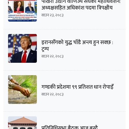
पोखरा उद्योग वाणिज्य संघको महाधिवेशन:
अध्यक्षसहित अधिकांश पदमा त्रिपक्षीय
भिडन्तको सम्भावना
साउन २३, २०८३
इरानसँगको युद्ध चाँडै अन्त्य हुन सक्छ :
ट्रम्प
साउन २२, २०८३
गण्डकी प्रदेशमा ९९ प्रतिशत धान रोपाइँ
साउन २२, २०८३
प्रतिनिधिसभा बैठक आज बस्दै