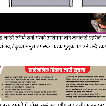
 लाखौँ रुपैयाँ ठगी गरेको आरोपमा तीन जनालाई प्रहरीले पक
र्यालय, टेकुका अनुसार फरक–फरक मुलुक पठाउने भन्दै रक
 काठमाडौँको टोखा बस्ने ३७ वर्षीय सागर गौतम हुनुहुन्छ 