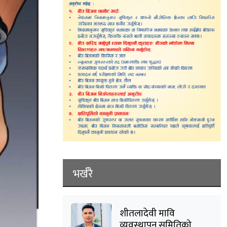
भर्खरै
शीतलादेवी मावि
व्यवस्थापन समितिको