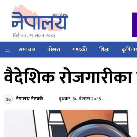
बिहीबार, २१ साउन २०८३
समाचार
पोखरा
गण्डकी
शिक्षा
कृषि-पर
वैदेशिक रोजगारीका न
नेपालय नेटवर्क
बुधबार, ३० वैशाख २०८३