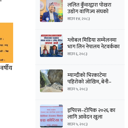
ललित कुँवरद्वारा पोखरा
उद्योग वाणिज्य संघको
उद्योग उपाध्यक्ष पदमा
साउन १४, २०८३
उम्मेदवारी घोषणा
ग्लोबल मिडिया सम्मेलनमा
भाग लिन नेपालय नेटवर्कका
सम्पादक माधव
साउन ६, २०८३
बराल सहित पौडेल जापान
प्रस्थान
वर्षीय
म्याग्दीको भिरकाटेमा
पहिरोको जोखिम, बेनी–
जोमसोम सडक असुरक्षित
साउन ५, २०८३
इपिएस–टोपिक २०२६ का
लागि आवेदन खुला
साउन ५, २०८३