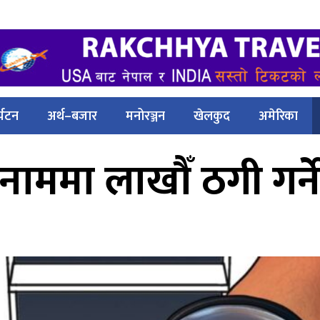
्यटन
अर्थ–बजार
मनोरञ्जन
खेलकुद
अमेरिका
ाममा लाखौँ ठगी गर्ने