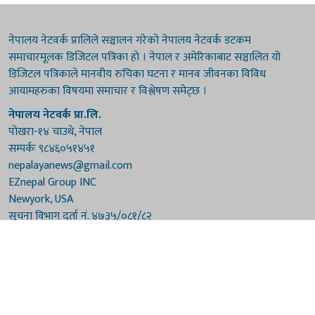
नेपालय नेटवर्क प्रालिले सञ्चालन गरेको नेपालय नेटवर्क डटकम
समाचारमूलक डिजिटल पत्रिका हो । नेपाल र अमेरिकाबाट सञ्चालित यो
डिजिटल पत्रिकाले मानवीय रुचिका घटना र मानव जीवनका विविध
आयामहरुका विषयमा समाचार र विश्लेषण समेट्छ ।
नेपालय नेटवर्क प्रा.लि.
पोखरा-१४ चाउथे, नेपाल
सम्पर्कः ९८४६०५१४५१
nepalayanews@gmail.com
EZnepal Group INC
Newyork, USA
सूचना विभाग दर्ता नं. ४७३५/०८१/८२
प्रेस काउन्सिल दर्ता नं. ४७३५/०८१/८२
हाम्रो टिम
संरक्षकः दुर्गाप्रसाद पौडेल, बुद्धिराज बराल
अध्यक्षः नारायणी घिमिरे
सम्पादकः विष्णुप्रसाद पौडेल [अमेरिका]