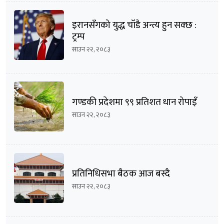
इरानसँगको युद्ध चाँडै अन्त्य हुन सक्छ :
ट्रम्प
साउन २२, २०८३
गण्डकी प्रदेशमा ९९ प्रतिशत धान रोपाइँ
साउन २२, २०८३
प्रतिनिधिसभा बैठक आज बस्दै
साउन २२, २०८३