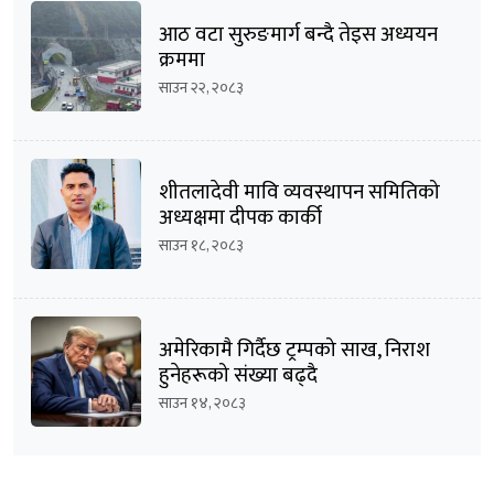
आठ वटा सुरुङमार्ग बन्दै तेइस अध्ययन
क्रममा
साउन २२, २०८३
शीतलादेवी मावि व्यवस्थापन समितिको
अध्यक्षमा दीपक कार्की
साउन १८, २०८३
अमेरिकामै गिर्दैछ ट्रम्पको साख, निराश
हुनेहरूको संख्या बढ्दै
साउन १४, २०८३