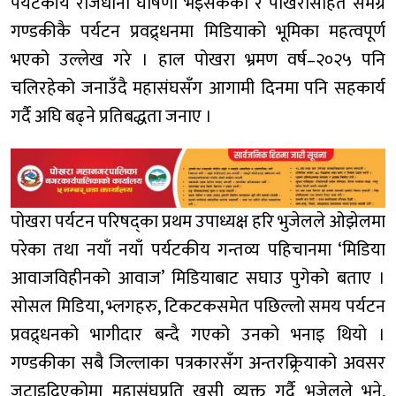
पर्यटकीय राजधानी घोषणा भइसकेको र पोखरासहित समग्र
गण्डकीकै पर्यटन प्रवद्र्धनमा मिडियाको भूमिका महत्वपूर्ण
भएको उल्लेख गरे । हाल पोखरा भ्रमण वर्ष–२०२५ पनि
चलिरहेको जनाउँदै महासंघसँग आगामी दिनमा पनि सहकार्य
गर्दै अघि बढ्ने प्रतिबद्धता जनाए ।
पोखरा पर्यटन परिषद्का प्रथम उपाध्यक्ष हरि भुजेलले ओझेलमा
परेका तथा नयाँ नयाँ पर्यटकीय गन्तव्य पहिचानमा ‘मिडिया
आवाजविहीनको आवाज’ मिडियाबाट सघाउ पुगेको बताए ।
सोसल मिडिया, भ्लगहरु, टिकटकसमेत पछिल्लो समय पर्यटन
प्रवद्र्धनको भागीदार बन्दै गएको उनको भनाइ थियो ।
गण्डकीका सबै जिल्लाका पत्रकारसँग अन्तरक्र्रियाको अवसर
जुटाइदिएकोमा महासंघप्रति खुसी व्यक्त गर्दै भुजेलले भने,