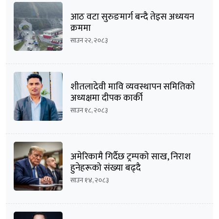
आठ वटा सुरुङमार्ग बन्दै तेइस अध्ययन
क्रममा
साउन २२, २०८३
शीतलादेवी मावि व्यवस्थापन समितिको
अध्यक्षमा दीपक कार्की
साउन १८, २०८३
अमेरिकामै गिर्दैछ ट्रम्पको साख, निराश
हुनेहरूको संख्या बढ्दै
साउन १४, २०८३