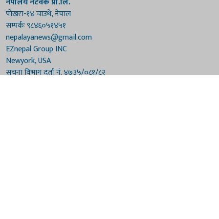
नेपालय नेटवर्क प्रा.लि.
पोखरा-१४ चाउथे, नेपाल
सम्पर्कः ९८४६०५१४५१
nepalayanews@gmail.com
EZnepal Group INC
Newyork, USA
सूचना विभाग दर्ता नं. ४७३५/०८१/८२
प्रेस काउन्सिल दर्ता नं. ४७३५/०८१/८२
हाम्रो टिम
संरक्षकः दुर्गाप्रसाद पौडेल, बुद्धिराज बराल
अध्यक्षः नारायणी घिमिरे
सम्पादकः विष्णुप्रसाद पौडेल [अमेरिका]
सम्पादकः माधवप्रसाद बराल
कार्यकारी सम्पादकः मनोहरि पौडेल
सह-सम्पादकः महेन्द्रशरण लामिछाने
संवाददाताः गौरी भट्टराई
© 2026 Nepalaya News Network. Developed by
Sanil Shakya