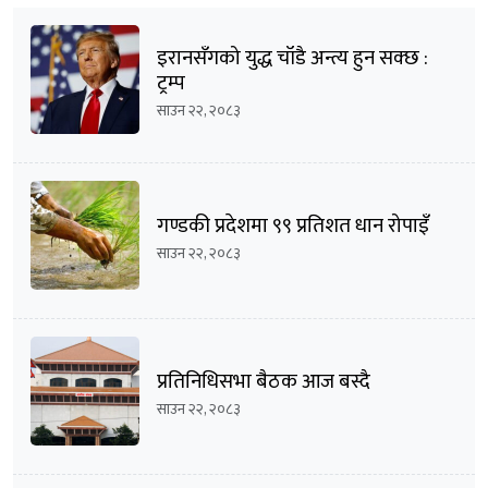
इरानसँगको युद्ध चाँडै अन्त्य हुन सक्छ :
ट्रम्प
साउन २२, २०८३
गण्डकी प्रदेशमा ९९ प्रतिशत धान रोपाइँ
साउन २२, २०८३
प्रतिनिधिसभा बैठक आज बस्दै
साउन २२, २०८३