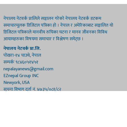
नेपालय नेटवर्क प्रालिले सञ्चालन गरेको नेपालय नेटवर्क डटकम
समाचारमूलक डिजिटल पत्रिका हो । नेपाल र अमेरिकाबाट सञ्चालित यो
डिजिटल पत्रिकाले मानवीय रुचिका घटना र मानव जीवनका विविध
आयामहरुका विषयमा समाचार र विश्लेषण समेट्छ ।
नेपालय नेटवर्क प्रा.लि.
पोखरा-१४ चाउथे, नेपाल
सम्पर्कः ९८४६०५१४५१
nepalayanews@gmail.com
EZnepal Group INC
Newyork, USA
सूचना विभाग दर्ता नं. ४७३५/०८१/८२
प्रेस काउन्सिल दर्ता नं. ४७३५/०८१/८२
हाम्रो टिम
संरक्षकः दुर्गाप्रसाद पौडेल, बुद्धिराज बराल
अध्यक्षः नारायणी घिमिरे
सम्पादकः विष्णुप्रसाद पौडेल [अमेरिका]