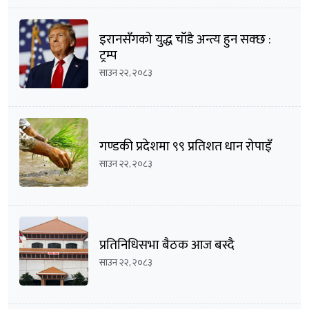
इरानसँगको युद्ध चाँडै अन्त्य हुन सक्छ :
ट्रम्प
साउन २२, २०८३
गण्डकी प्रदेशमा ९९ प्रतिशत धान रोपाइँ
साउन २२, २०८३
प्रतिनिधिसभा बैठक आज बस्दै
साउन २२, २०८३