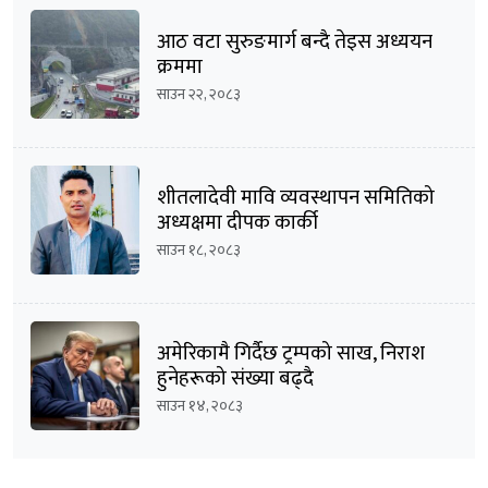
आठ वटा सुरुङमार्ग बन्दै तेइस अध्ययन
क्रममा
साउन २२, २०८३
शीतलादेवी मावि व्यवस्थापन समितिको
अध्यक्षमा दीपक कार्की
साउन १८, २०८३
अमेरिकामै गिर्दैछ ट्रम्पको साख, निराश
हुनेहरूको संख्या बढ्दै
साउन १४, २०८३