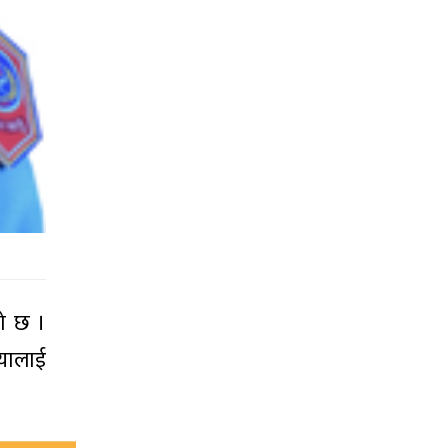
को छ ।
ियालाई