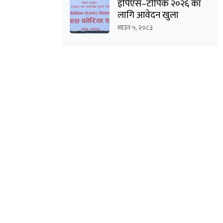
इपिएस–टोपिक २०२६ का
लागि आवेदन खुला
साउन ५, २०८३