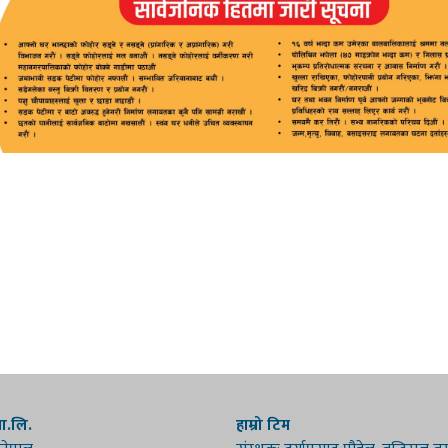
रा.लि.
हाम्रो टिम