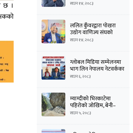
दिनेशचन्द्र बाँस्तोलाको
साउन १४, २०८३
को छ ।
उम्मेदवारी घोषणा
क्षकको
ललित कुँवरद्वारा पोखरा
उद्योग वाणिज्य संघको
उद्योग उपाध्यक्ष पदमा
साउन १४, २०८३
उम्मेदवारी घोषणा
ग्लोबल मिडिया सम्मेलनमा
भाग लिन नेपालय नेटवर्कका
सम्पादक माधव
साउन ६, २०८३
बराल सहित पौडेल जापान
प्रस्थान
म्याग्दीको भिरकाटेमा
पहिरोको जोखिम, बेनी–
जोमसोम सडक असुरक्षित
साउन ५, २०८३