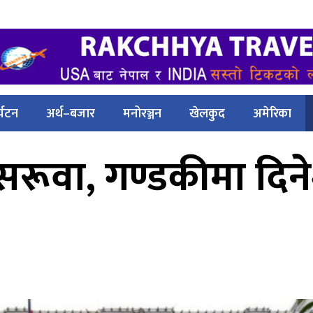
्यटन
अर्थ–बजार
मनोरञ्जन
खेलकुद
अमेरिका
ूवा, गण्डकीमा दिने