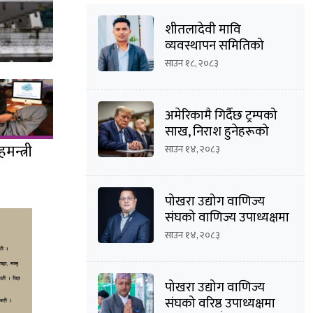
शीतलादेवी मावि
व्यवस्थापन समितिको
अध्यक्षमा दीपक कार्की
साउन १८, २०८३
अमेरिकामै गिर्दैछ ट्रम्पको
साख, निराश हुनेहरूको
संख्या बढ्दै
न्त्री
साउन १४, २०८३
पोखरा उद्योग वाणिज्य
संघको वाणिज्य उपाध्यक्षमा
मनोज कुमार श्रेष्ठको
साउन १४, २०८३
उम्मेदवारी घोषणा
पोखरा उद्योग वाणिज्य
संघको वरिष्ठ उपाध्यक्षमा