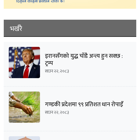
भर्खरै
इरानसँगको युद्ध चाँडै अन्त्य हुन सक्छ :
ट्रम्प
साउन २२, २०८३
गण्डकी प्रदेशमा ९९ प्रतिशत धान रोपाइँ
साउन २२, २०८३