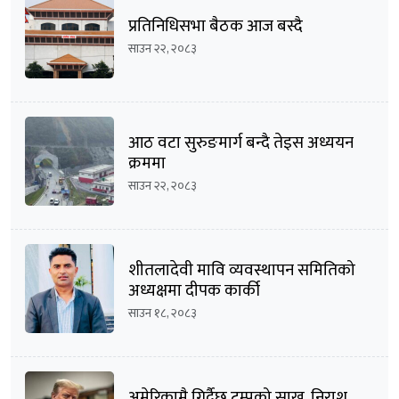
प्रतिनिधिसभा बैठक आज बस्दै
साउन २२, २०८३
आठ वटा सुरुङमार्ग बन्दै तेइस अध्ययन
क्रममा
साउन २२, २०८३
शीतलादेवी मावि व्यवस्थापन समितिको
अध्यक्षमा दीपक कार्की
साउन १८, २०८३
अमेरिकामै गिर्दैछ ट्रम्पको साख, निराश