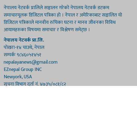
नेपालय नेटवर्क प्रालिले सञ्चालन गरेको नेपालय नेटवर्क डटकम
समाचारमूलक डिजिटल पत्रिका हो । नेपाल र अमेरिकाबाट सञ्चालित यो
डिजिटल पत्रिकाले मानवीय रुचिका घटना र मानव जीवनका विविध
आयामहरुका विषयमा समाचार र विश्लेषण समेट्छ ।
नेपालय नेटवर्क प्रा.लि.
पोखरा-१४ चाउथे, नेपाल
सम्पर्कः ९८४६०५१४५१
nepalayanews@gmail.com
EZnepal Group INC
Newyork, USA
सूचना विभाग दर्ता नं. ४७३५/०८१/८२
प्रेस काउन्सिल दर्ता नं. ४७३५/०८१/८२
हाम्रो टिम
संरक्षकः दुर्गाप्रसाद पौडेल, बुद्धिराज बराल
अध्यक्षः नारायणी घिमिरे
सम्पादकः विष्णुप्रसाद पौडेल [अमेरिका]
सम्पादकः माधवप्रसाद बराल
कार्यकारी सम्पादकः मनोहरि पौडेल