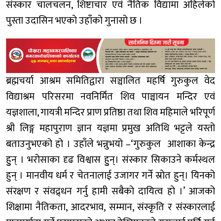
संस्कार चालचलन, शिष्टाचार एवं नैतिक विद्यामा अहिलेको
पुस्ता उदासिन भएको उहाँको गुनासो छ ।
ब्रह्मचर्या आश्रम समितिद्वारा सञ्चालित महर्षि गुरुकुल वेद
विद्याश्रम परिसरमा नवनिर्मित शिव पाञ्चायन मन्दिर एवं
यज्ञशाला, गायत्री मन्दिर प्राण प्रतिष्ठा तथा शिव महिमाले भरिपूर्ण
श्री लिङ्ग महापुराण ज्ञान यज्ञमा प्रमुख अतिथि भट्टले यस्तो
बताउनुभएको हो । उहाँले भन्नुभयो –‘गुरुकुल आशाका केन्द्र
हुुन् । भरोसाका दृढ विश्वास हुुन्। संस्कार सिकाउने कर्मस्थल
हुन् । मानवीय धर्म र चेतनालाई उजागर गर्ने स्रोत हुन्। यिनको
संरक्षण र संवद्र्धन गर्नु हामी सबैको दायित्व हो ।’ आजको
शिक्षामा नैतिकता, आदरभाव, सम्मान, संस्कृति र संस्कारलाई