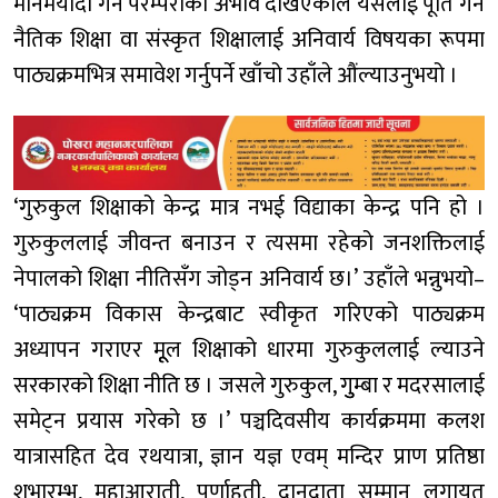
मानमर्यादा गर्ने परम्पराको अभाव देखिएकाले यसलाई पूर्ति गर्न
नैतिक शिक्षा वा संस्कृत शिक्षालाई अनिवार्य विषयका रूपमा
पाठ्यक्रमभित्र समावेश गर्नुपर्ने खाँचो उहाँले औंल्याउनुभयो ।
‘गुरुकुल शिक्षाको केन्द्र मात्र नभई विद्याका केन्द्र पनि हो ।
गुरुकुललाई जीवन्त बनाउन र त्यसमा रहेको जनशक्तिलाई
नेपालको शिक्षा नीतिसँग जोड्न अनिवार्य छ।’ उहाँले भन्नुभयो–
‘पाठ्यक्रम विकास केन्द्रबाट स्वीकृत गरिएको पाठ्यक्रम
अध्यापन गराएर मूूल शिक्षाको धारमा गुरुकुललाई ल्याउने
सरकारको शिक्षा नीति छ । जसले गुरुकुल, गुुम्बा र मदरसालाई
समेट्न प्रयास गरेको छ ।’ पञ्चदिवसीय कार्यक्रममा कलश
यात्रासहित देव रथयात्रा, ज्ञान यज्ञ एवम् मन्दिर प्राण प्रतिष्ठा
शुभारम्भ, महाआराती, पूर्णाहुती, दानदाता सम्मान लगायत