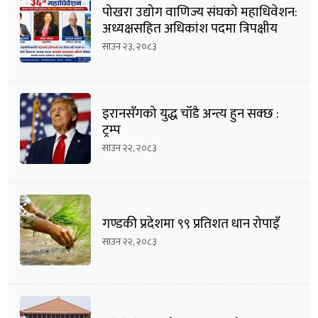
पोखरा उद्योग वाणिज्य संघको महाधिवेशन:
अध्यक्षसहित अधिकांश पदमा त्रिपक्षीय
भिडन्तको सम्भावना
साउन २३, २०८३
इरानसँगको युद्ध चाँडै अन्त्य हुन सक्छ :
ट्रम्प
साउन २२, २०८३
गण्डकी प्रदेशमा ९९ प्रतिशत धान रोपाइँ
साउन २२, २०८३