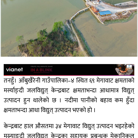
तनहुँ। आँबुखैरेनी गाउँपालिका–४ स्थित ६९ मेगावाट क्षमताको
मर्स्याङ्दी जलविद्युत् केन्द्रबाट क्षमताभन्दा आधामात्र विद्युत्
उत्पादन हुन थालेको छ । नदीमा पानीको बहाव कम हुँदा
क्षमताभन्दा आधा विद्युत् उत्पादन भएको हो ।
केन्द्रबाट हाल औसतमा ३४ मेगावाट विद्युत् उत्पादन भइरहेको
मस्र्याङ्दी जलविद्युत् केन्द्रका सहायक प्रबन्धक मेकानिकल