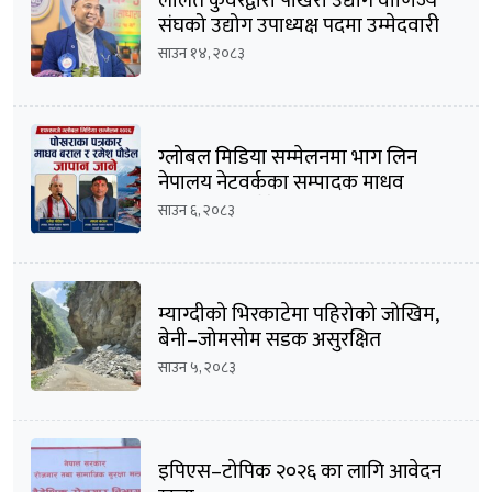
ललित कुँवरद्वारा पोखरा उद्योग वाणिज्य
संघको उद्योग उपाध्यक्ष पदमा उम्मेदवारी
घोषणा
साउन १४, २०८३
ग्लोबल मिडिया सम्मेलनमा भाग लिन
नेपालय नेटवर्कका सम्पादक माधव
बराल सहित पौडेल जापान प्रस्थान
साउन ६, २०८३
म्याग्दीको भिरकाटेमा पहिरोको जोखिम,
बेनी–जोमसोम सडक असुरक्षित
साउन ५, २०८३
इपिएस–टोपिक २०२६ का लागि आवेदन