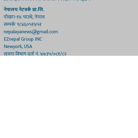
नेपालय नेटवर्क प्रा.लि.
पोखरा-१४ चाउथे, नेपाल
सम्पर्कः ९८४६०५१४५१
nepalayanews@gmail.com
EZnepal Group INC
Newyork, USA
सूचना विभाग दर्ता नं. ४७३५/०८१/८२
प्रेस काउन्सिल दर्ता नं. ४७३५/०८१/८२
हाम्रो टिम
संरक्षकः दुर्गाप्रसाद पौडेल, बुद्धिराज बराल
अध्यक्षः नारायणी घिमिरे
सम्पादकः विष्णुप्रसाद पौडेल [अमेरिका]
सम्पादकः माधवप्रसाद बराल
कार्यकारी सम्पादकः मनोहरि पौडेल
सह-सम्पादकः महेन्द्रशरण लामिछाने
संवाददाताः गौरी भट्टराई