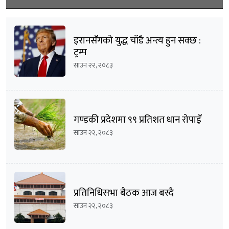
इरानसँगको युद्ध चाँडै अन्त्य हुन सक्छ :
ट्रम्प
साउन २२, २०८३
गण्डकी प्रदेशमा ९९ प्रतिशत धान रोपाइँ
साउन २२, २०८३
प्रतिनिधिसभा बैठक आज बस्दै
साउन २२, २०८३