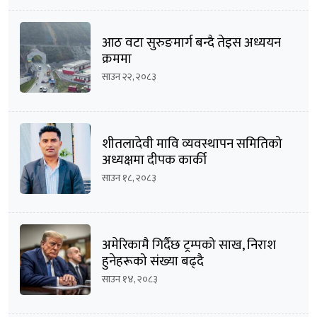
आठ वटा सुरुङमार्ग बन्दै तेइस अध्ययन
क्रममा
साउन २२, २०८३
शीतलादेवी मावि व्यवस्थापन समितिको
अध्यक्षमा दीपक कार्की
साउन १८, २०८३
अमेरिकामै गिर्दैछ ट्रम्पको साख, निराश
हुनेहरूको संख्या बढ्दै
साउन १४, २०८३