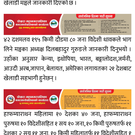
खेलाडी मञ्चले जानकारी दिएको छ ।
४२ दशमलव १९५ किमी दौडमा ८० जना विदेशी धावकले भाग
लिने मञ्चका अध्यक्ष दिलबहादुर गुरुङले जानकारी दिनुभयो ।
उहाँका अनुसार केन्या, इथोपिया, भारत, बङ्गालोदश,जर्मनी,
आउदी अरब,जापान, बेलायत, अमेरिका लगायतका २१ देशबाट
खेलाडी सहभागी हुनेछन् ।
हाफम्याराथन महिलामा १० देशका ४० जना, हाफम्याराथन
पुरुषमा १० विदेशीसहित १ सय १० जना, १० किमी पुरुषतर्फ ११
देशका २ सय ११ जना, १० किमी महिलातर्फ ११ विदेशीसहित १