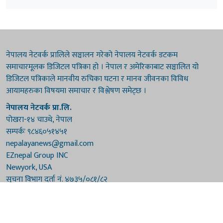
नेपालय नेटवर्क प्रालिले सञ्चालन गरेको नेपालय नेटवर्क डटकम
समाचारमूलक डिजिटल पत्रिका हो । नेपाल र अमेरिकाबाट सञ्चालित यो
डिजिटल पत्रिकाले मानवीय रुचिका घटना र मानव जीवनका विविध
आयामहरुका विषयमा समाचार र विश्लेषण समेट्छ ।
नेपालय नेटवर्क प्रा.लि.
पोखरा-१४ चाउथे, नेपाल
सम्पर्कः ९८४६०५१४५१
nepalayanews@gmail.com
EZnepal Group INC
Newyork, USA
सूचना विभाग दर्ता नं. ४७३५/०८१/८२
प्रेस काउन्सिल दर्ता नं. ४७३५/०८१/८२
हाम्रो टिम
संरक्षकः दुर्गाप्रसाद पौडेल, बुद्धिराज बराल