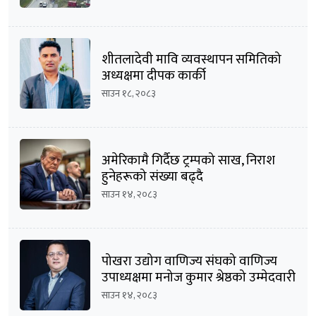
शीतलादेवी मावि व्यवस्थापन समितिको
अध्यक्षमा दीपक कार्की
साउन १८, २०८३
अमेरिकामै गिर्दैछ ट्रम्पको साख, निराश
हुनेहरूको संख्या बढ्दै
साउन १४, २०८३
पोखरा उद्योग वाणिज्य संघको वाणिज्य
उपाध्यक्षमा मनोज कुमार श्रेष्ठको उम्मेदवारी
घोषणा
साउन १४, २०८३