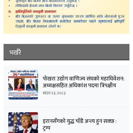
भर्खरै
पोखरा उद्योग वाणिज्य संघको महाधिवेशन:
अध्यक्षसहित अधिकांश पदमा त्रिपक्षीय
भिडन्तको सम्भावना
साउन २३, २०८३
इरानसँगको युद्ध चाँडै अन्त्य हुन सक्छ :
ट्रम्प