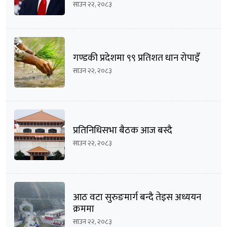
साउन २२, २०८३
गण्डकी प्रदेशमा ९९ प्रतिशत धान रोपाइँ
साउन २२, २०८३
प्रतिनिधिसभा बैठक आज बस्दै
साउन २२, २०८३
आठ वटा सुरुङमार्ग बन्दै तेइस अध्ययन
क्रममा
साउन २२, २०८३