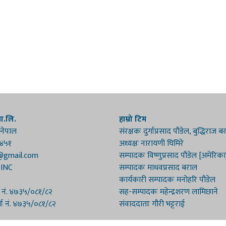
रा.लि.
हाम्रो टिम
 नेपाल
संरक्षकः दुर्गाप्रसाद पौडेल, बुद्धिराज 
१४५१
अध्यक्षः नारायणी घिमिरे
@gmail.com
सम्पादकः विष्णुप्रसाद पौडेल [अमेरिका
 INC
सम्पादकः माधवप्रसाद बराल
कार्यकारी सम्पादकः मनोहरि पौडेल
ा नं. ४७३५/०८१/८२
सह-सम्पादकः महेन्द्रशरण लामिछाने
्ता नं. ४७३५/०८१/८२
संवाददाताः गौरी भट्टराई