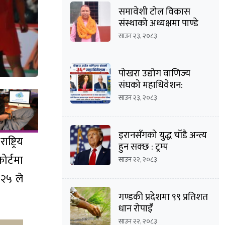
समावेशी टोल विकास
संस्थाको अध्यक्षमा पाण्डे
साउन २३, २०८३
पोखरा उद्योग वाणिज्य
संघको महाधिवेशन:
अध्यक्षसहित अधिकांश
साउन २३, २०८३
पदमा त्रिपक्षीय भिडन्तको
सम्भावना
इरानसँगको युद्ध चाँडै अन्त्य
्ट्रिय
हुन सक्छ : ट्रम्प
ोर्टमा
साउन २२, २०८३
–२५ ले
गण्डकी प्रदेशमा ९९ प्रतिशत
धान रोपाइँ
साउन २२, २०८३