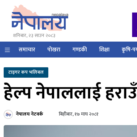
शनिबार, २३ साउन २०८३
समाचार
पोखरा
गण्डकी
शिक्षा
कृषि-पर
टाइगर कप भलिबल
हेल्प नेपाललाई हराउँ
नेपालय नेटवर्क
बिहीबार, १७ माघ २०८१