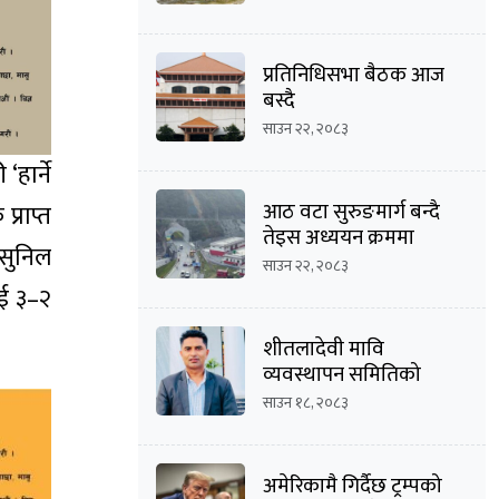
प्रतिनिधिसभा बैठक आज
बस्दै
साउन २२, २०८३
हार्ने
आठ वटा सुरुङमार्ग बन्दै
्राप्त
तेइस अध्ययन क्रममा
 सुनिल
साउन २२, २०८३
ई ३–२
शीतलादेवी मावि
व्यवस्थापन समितिको
अध्यक्षमा दीपक कार्की
साउन १८, २०८३
अमेरिकामै गिर्दैछ ट्रम्पको