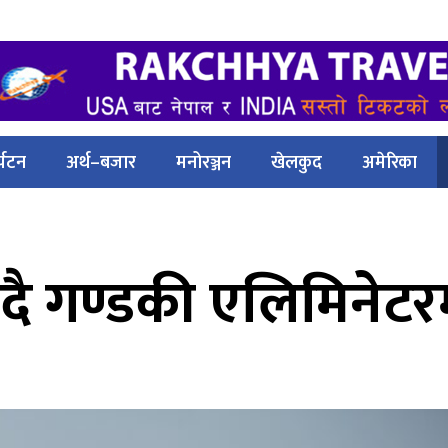
्यटन
अर्थ–बजार
मनोरञ्जन
खेलकुद
अमेरिका
दै गण्डकी एलिमिनेटरम