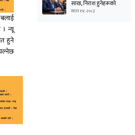
साख, निराश हुनेहरूको
संख्या बढ्दै
साउन १४, २०८३
्लबलाई
। न्यू
त हुने
चल्नेछ