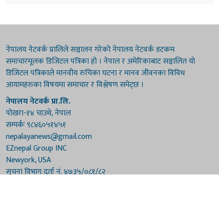
नेपालय नेटवर्क प्रालिले सञ्चालन गरेको नेपालय नेटवर्क डटकम
समाचारमूलक डिजिटल पत्रिका हो । नेपाल र अमेरिकाबाट सञ्चालित यो
डिजिटल पत्रिकाले मानवीय रुचिका घटना र मानव जीवनका विविध
आयामहरुका विषयमा समाचार र विश्लेषण समेट्छ ।
नेपालय नेटवर्क प्रा.लि.
पोखरा-१४ चाउथे, नेपाल
सम्पर्कः ९८४६०५१४५१
nepalayanews@gmail.com
EZnepal Group INC
Newyork, USA
सूचना विभाग दर्ता नं. ४७३५/०८१/८२
प्रेस काउन्सिल दर्ता नं. ४७३५/०८१/८२
हाम्रो टिम
संरक्षकः दुर्गाप्रसाद पौडेल, बुद्धिराज बराल
अध्यक्षः नारायणी घिमिरे