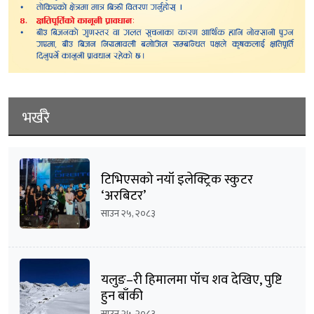
भर्खरै
टिभिएसको नयाँ इलेक्ट्रिक स्कुटर
‘अरबिटर’
साउन २५, २०८३
यलुङ–री हिमालमा पाँच शव देखिए, पुष्टि
हुन बाँकी
साउन २५, २०८३