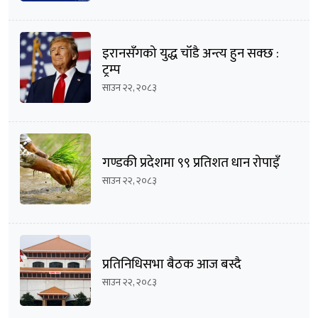
इरानसँगको युद्ध चाँडै अन्त्य हुन सक्छ :
ट्रम्प
साउन २२, २०८३
गण्डकी प्रदेशमा ९९ प्रतिशत धान रोपाइँ
साउन २२, २०८३
प्रतिनिधिसभा बैठक आज बस्दै
साउन २२, २०८३