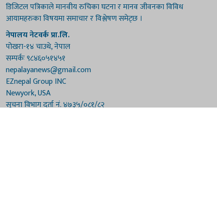
डिजिटल पत्रिकाले मानवीय रुचिका घटना र मानव जीवनका विविध
आयामहरुका विषयमा समाचार र विश्लेषण समेट्छ ।
नेपालय नेटवर्क प्रा.लि.
पोखरा-१४ चाउथे, नेपाल
सम्पर्कः ९८४६०५१४५१
nepalayanews@gmail.com
EZnepal Group INC
Newyork, USA
सूचना विभाग दर्ता नं. ४७३५/०८१/८२
प्रेस काउन्सिल दर्ता नं. ४७३५/०८१/८२
हाम्रो टिम
संरक्षकः दुर्गाप्रसाद पौडेल, बुद्धिराज बराल
अध्यक्षः नारायणी घिमिरे
सम्पादकः विष्णुप्रसाद पौडेल [अमेरिका]
सम्पादकः माधवप्रसाद बराल
कार्यकारी सम्पादकः मनोहरि पौडेल
सह-सम्पादकः महेन्द्रशरण लामिछाने
संवाददाताः गौरी भट्टराई