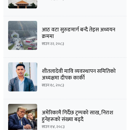
आठ वटा सुरुङमार्ग बन्दै तेइस अध्ययन
क्रममा
साउन २२, २०८३
शीतलादेवी मावि व्यवस्थापन समितिको
अध्यक्षमा दीपक कार्की
साउन १८, २०८३
अमेरिकामै गिर्दैछ ट्रम्पको साख, निराश
हुनेहरूको संख्या बढ्दै
साउन १४, २०८३