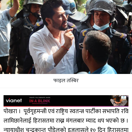
फाइल तस्बिर
पोखरा । पूर्वगृहमन्त्री एवं राष्ट्रिय स्वतन्त्र पार्टीका सभापति रवि
लामिछानेलाई हिरासतमा राख्न मंगलबार म्याद थप भएको छ ।
न्यायाधीश चन्द्रकान्त पौडेलको इजलासले १० दिन हिरासतमा