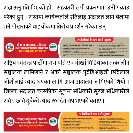
राख्न अनुमति दिएकाे हाे । सहकारी ठगी प्रकरणमा उनी पक्राउ
परेका हुन् । रास्वपा कार्यकर्ताले रविलाई अदालत लाने बेलामा
भने पाेखराको वाइचोकमा विराेध प्रदर्शन गरेका छन् ।
राष्ट्रिय स्वतन्त्र पार्टीमा सभापति एवं गोर्खा मिडियाका तत्कालीन
सञ्चालक लामिछाने र अर्का सञ्चालक पूर्वडिआइजी छविलाल
जोशीलाई म्याद थपका लागि आज अदालत लगिएकाे थियाे ।
जिल्ला अदालत कास्कीका सूचना अधिकारी सुरज अधिकारीले
रवि र छवि दुबैकाे म्याद १० दिन थप भएको बताए ।