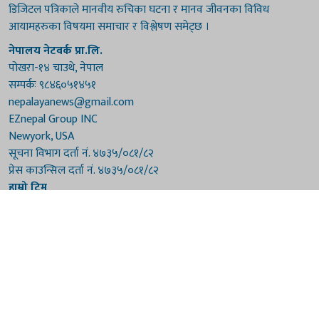
डिजिटल पत्रिकाले मानवीय रुचिका घटना र मानव जीवनका विविध
आयामहरुका विषयमा समाचार र विश्लेषण समेट्छ ।
नेपालय नेटवर्क प्रा.लि.
पोखरा-१४ चाउथे, नेपाल
सम्पर्कः ९८४६०५१४५१
nepalayanews@gmail.com
EZnepal Group INC
Newyork, USA
सूचना विभाग दर्ता नं. ४७३५/०८१/८२
प्रेस काउन्सिल दर्ता नं. ४७३५/०८१/८२
हाम्रो टिम
संरक्षकः दुर्गाप्रसाद पौडेल, बुद्धिराज बराल
अध्यक्षः नारायणी घिमिरे
सम्पादकः विष्णुप्रसाद पौडेल [अमेरिका]
सम्पादकः माधवप्रसाद बराल
कार्यकारी सम्पादकः मनोहरि पौडेल
सह-सम्पादकः महेन्द्रशरण लामिछाने
संवाददाताः गौरी भट्टराई