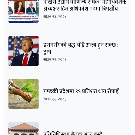
पोखरा उद्योग वाणिज्य संघको महाधिवेशन:
अध्यक्षसहित अधिकांश पदमा त्रिपक्षीय
भिडन्तको सम्भावना
साउन २३, २०८३
इरानसँगको युद्ध चाँडै अन्त्य हुन सक्छ :
ट्रम्प
साउन २२, २०८३
गण्डकी प्रदेशमा ९९ प्रतिशत धान रोपाइँ
साउन २२, २०८३
प्रतिनिधिसभा बैठक आज बस्दै