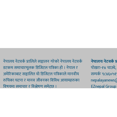
नेपालय नेटवर्क प्रालिले सञ्चालन गरेको नेपालय नेटवर्क
नेपालय नेटवर्क प्
डटकम समाचारमूलक डिजिटल पत्रिका हो । नेपाल र
पोखरा-१४ चाउथे,
अमेरिकाबाट सञ्चालित यो डिजिटल पत्रिकाले मानवीय
सम्पर्कः ९८४६०५
रुचिका घटना र मानव जीवनका विविध आयामहरुका
nepalayanews
विषयमा समाचार र विश्लेषण समेट्छ ।
EZnepal Group
Newyork, USA
सूचना विभाग दर्त
प्रेस काउन्सिल दर