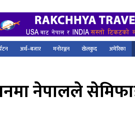
्यटन
अर्थ–बजार
मनोरञ्जन
खेलकुद
अमेरिका
ियनमा नेपालले सेमि