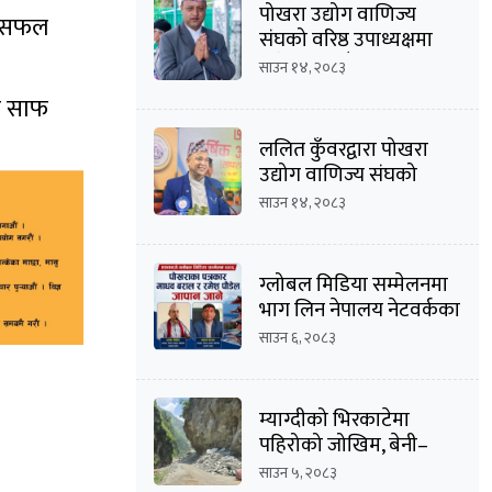
पोखरा उद्योग वाणिज्य
क सफल
संघको वरिष्ठ उपाध्यक्षमा
दिनेशचन्द्र बाँस्तोलाको
साउन १४, २०८३
उम्मेदवारी घोषणा
ा साफ
ललित कुँवरद्वारा पोखरा
उद्योग वाणिज्य संघको
उद्योग उपाध्यक्ष पदमा
साउन १४, २०८३
उम्मेदवारी घोषणा
ग्लोबल मिडिया सम्मेलनमा
भाग लिन नेपालय नेटवर्कका
सम्पादक माधव
साउन ६, २०८३
बराल सहित पौडेल जापान
प्रस्थान
म्याग्दीको भिरकाटेमा
पहिरोको जोखिम, बेनी–
जोमसोम सडक असुरक्षित
साउन ५, २०८३