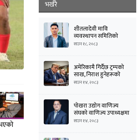
भर्खरै
शीतलादेवी मावि
व्यवस्थापन समितिको
अध्यक्षमा दीपक कार्की
साउन १८, २०८३
अमेरिकामै गिर्दैछ ट्रम्पको
साख, निराश हुनेहरूको
संख्या बढ्दै
साउन १४, २०८३
पोखरा उद्योग वाणिज्य
संघको वाणिज्य उपाध्यक्षमा
मनोज कुमार श्रेष्ठको
साउन १४, २०८३
 भएको
उम्मेदवारी घोषणा