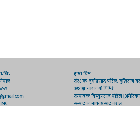
रा.लि.
हाम्रो टिम
 नेपाल
संरक्षकः दुर्गाप्रसाद पौडेल, बुद्धिराज 
१४५१
अध्यक्षः नारायणी घिमिरे
@gmail.com
सम्पादकः विष्णुप्रसाद पौडेल [अमेरिका
 INC
सम्पादकः माधवप्रसाद बराल
कार्यकारी सम्पादकः मनोहरि पौडेल
ा नं. ४७३५/०८१/८२
सह-सम्पादकः महेन्द्रशरण लामिछाने
्ता नं. ४७३५/०८१/८२
संवाददाताः गौरी भट्टराई