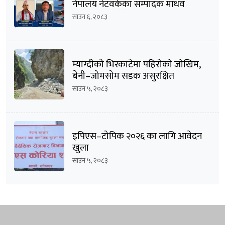
नेपालय नेटवर्कका सम्पादक माधव
बराल सहित पौडेल जापान प्रस्थान
साउन ६, २०८३
म्याग्दीको भिरकाटेमा पहिरोको जोखिम,
बेनी–जोमसोम सडक असुरक्षित
साउन ५, २०८३
इपिएस–टोपिक २०२६ का लागि आवेदन
खुला
साउन ५, २०८३