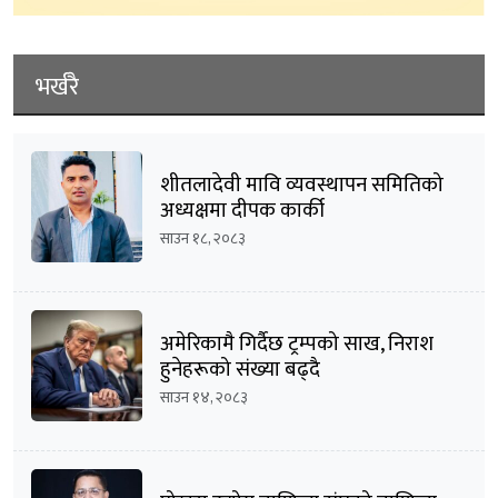
भर्खरै
शीतलादेवी मावि व्यवस्थापन समितिको
अध्यक्षमा दीपक कार्की
साउन १८, २०८३
अमेरिकामै गिर्दैछ ट्रम्पको साख, निराश
हुनेहरूको संख्या बढ्दै
साउन १४, २०८३