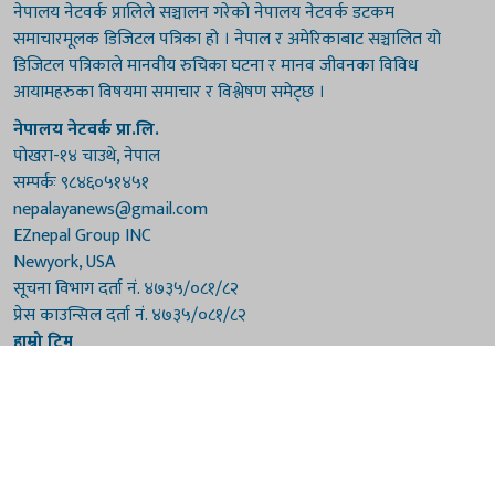
नेपालय नेटवर्क प्रालिले सञ्चालन गरेको नेपालय नेटवर्क डटकम
समाचारमूलक डिजिटल पत्रिका हो । नेपाल र अमेरिकाबाट सञ्चालित यो
डिजिटल पत्रिकाले मानवीय रुचिका घटना र मानव जीवनका विविध
आयामहरुका विषयमा समाचार र विश्लेषण समेट्छ ।
नेपालय नेटवर्क प्रा.लि.
पोखरा-१४ चाउथे, नेपाल
सम्पर्कः ९८४६०५१४५१
nepalayanews@gmail.com
EZnepal Group INC
Newyork, USA
सूचना विभाग दर्ता नं. ४७३५/०८१/८२
प्रेस काउन्सिल दर्ता नं. ४७३५/०८१/८२
हाम्रो टिम
संरक्षकः दुर्गाप्रसाद पौडेल, बुद्धिराज बराल
अध्यक्षः नारायणी घिमिरे
सम्पादकः विष्णुप्रसाद पौडेल [अमेरिका]
सम्पादकः माधवप्रसाद बराल
कार्यकारी सम्पादकः मनोहरि पौडेल