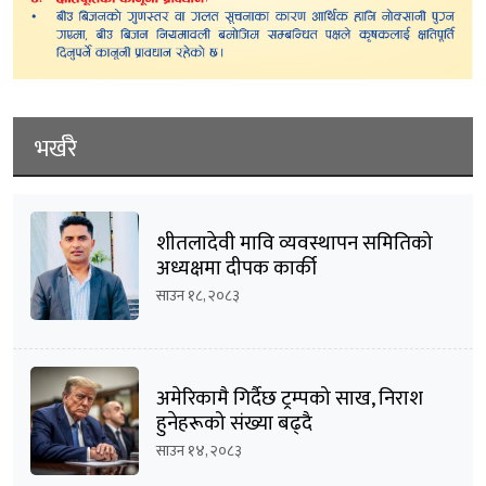
भर्खरै
शीतलादेवी मावि व्यवस्थापन समितिको
अध्यक्षमा दीपक कार्की
साउन १८, २०८३
अमेरिकामै गिर्दैछ ट्रम्पको साख, निराश
हुनेहरूको संख्या बढ्दै
साउन १४, २०८३