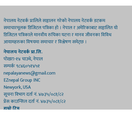
नेपालय नेटवर्क प्रालिले सञ्चालन गरेको नेपालय नेटवर्क डटकम
समाचारमूलक डिजिटल पत्रिका हो । नेपाल र अमेरिकाबाट सञ्चालित यो
डिजिटल पत्रिकाले मानवीय रुचिका घटना र मानव जीवनका विविध
आयामहरुका विषयमा समाचार र विश्लेषण समेट्छ ।
नेपालय नेटवर्क प्रा.लि.
पोखरा-१४ चाउथे, नेपाल
सम्पर्कः ९८४६०५१४५१
nepalayanews@gmail.com
EZnepal Group INC
Newyork, USA
सूचना विभाग दर्ता नं. ४७३५/०८१/८२
प्रेस काउन्सिल दर्ता नं. ४७३५/०८१/८२
हाम्रो टिम
संरक्षकः दुर्गाप्रसाद पौडेल, बुद्धिराज बराल
अध्यक्षः नारायणी घिमिरे
सम्पादकः विष्णुप्रसाद पौडेल [अमेरिका]