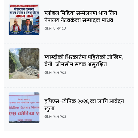
ग्लोबल मिडिया सम्मेलनमा भाग लिन
नेपालय नेटवर्कका सम्पादक माधव
बराल सहित पौडेल जापान प्रस्थान
साउन ६, २०८३
म्याग्दीको भिरकाटेमा पहिरोको जोखिम,
बेनी–जोमसोम सडक असुरक्षित
साउन ५, २०८३
इपिएस–टोपिक २०२६ का लागि आवेदन
खुला
साउन ५, २०८३