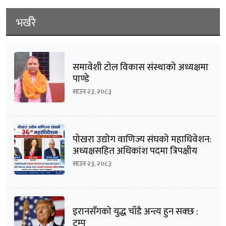
भर्खरै
समावेशी टोल विकास संस्थाको अध्यक्षमा
पाण्डे
साउन २३, २०८३
पोखरा उद्योग वाणिज्य संघको महाधिवेशन:
अध्यक्षसहित अधिकांश पदमा त्रिपक्षीय
भिडन्तको सम्भावना
साउन २३, २०८३
इरानसँगको युद्ध चाँडै अन्त्य हुन सक्छ :
ट्रम्प