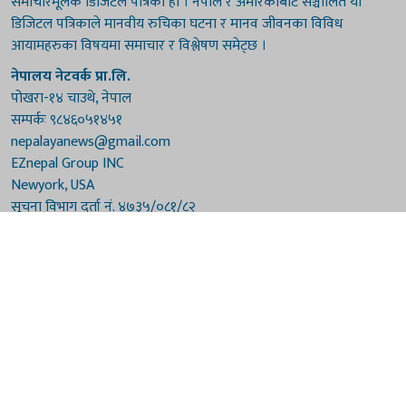
समाचारमूलक डिजिटल पत्रिका हो । नेपाल र अमेरिकाबाट सञ्चालित यो
डिजिटल पत्रिकाले मानवीय रुचिका घटना र मानव जीवनका विविध
आयामहरुका विषयमा समाचार र विश्लेषण समेट्छ ।
नेपालय नेटवर्क प्रा.लि.
पोखरा-१४ चाउथे, नेपाल
सम्पर्कः ९८४६०५१४५१
nepalayanews@gmail.com
EZnepal Group INC
Newyork, USA
सूचना विभाग दर्ता नं. ४७३५/०८१/८२
प्रेस काउन्सिल दर्ता नं. ४७३५/०८१/८२
हाम्रो टिम
संरक्षकः दुर्गाप्रसाद पौडेल, बुद्धिराज बराल
अध्यक्षः नारायणी घिमिरे
सम्पादकः विष्णुप्रसाद पौडेल [अमेरिका]
सम्पादकः माधवप्रसाद बराल
कार्यकारी सम्पादकः मनोहरि पौडेल
सह-सम्पादकः महेन्द्रशरण लामिछाने
संवाददाताः गौरी भट्टराई