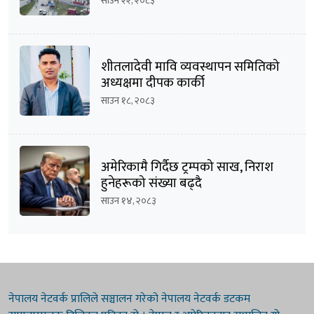
साउन २२, २०८३
शीतलादेवी मावि व्यवस्थापन समितिको
अध्यक्षमा दीपक कार्की
साउन १८, २०८३
अमेरिकामै गिर्दैछ ट्रम्पको साख, निराश
हुनेहरूको संख्या बढ्दै
साउन १४, २०८३
नेपालय नेटवर्क प्रालिले सञ्चालन गरेको नेपालय नेटवर्क डटकम