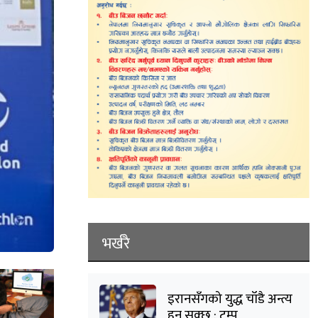
भर्खरै
इरानसँगको युद्ध चाँडै अन्त्य
हुन सक्छ : ट्रम्प