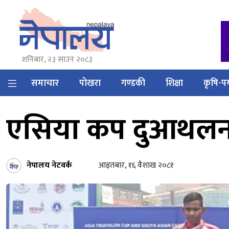
शनिबार, २३ साउन २०८३
समाचार
पोखरा
गण्डकी
शिक्षा
कृषि-पर
एसिया कप दुआथलनमा 
नेपालय नेटवर्क
आइतबार, १६ वैशाख २०८१