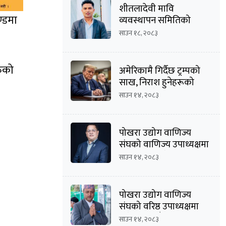
शीतलादेवी मावि
्डमा
व्यवस्थापन समितिको
अध्यक्षमा दीपक कार्की
साउन १८, २०८३
ुको
अमेरिकामै गिर्दैछ ट्रम्पको
साख, निराश हुनेहरूको
संख्या बढ्दै
साउन १४, २०८३
पोखरा उद्योग वाणिज्य
संघको वाणिज्य उपाध्यक्षमा
मनोज कुमार श्रेष्ठको
साउन १४, २०८३
उम्मेदवारी घोषणा
पोखरा उद्योग वाणिज्य
संघको वरिष्ठ उपाध्यक्षमा
दिनेशचन्द्र बाँस्तोलाको
साउन १४, २०८३