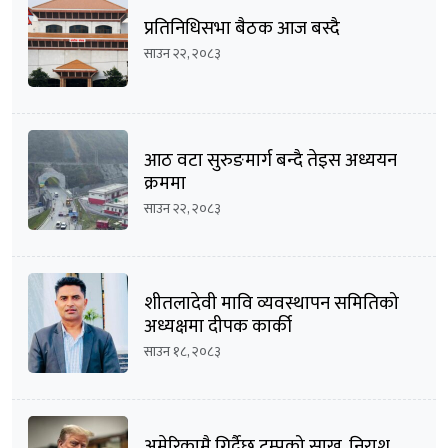
प्रतिनिधिसभा बैठक आज बस्दै
साउन २२, २०८३
आठ वटा सुरुङमार्ग बन्दै तेइस अध्ययन
क्रममा
साउन २२, २०८३
शीतलादेवी मावि व्यवस्थापन समितिको
अध्यक्षमा दीपक कार्की
साउन १८, २०८३
अमेरिकामै गिर्दैछ ट्रम्पको साख, निराश