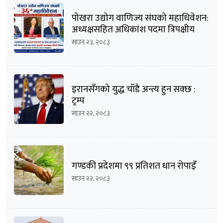
पोखरा उद्योग वाणिज्य संघको महाधिवेशन:
अध्यक्षसहित अधिकांश पदमा त्रिपक्षीय
भिडन्तको सम्भावना
साउन २३, २०८३
इरानसँगको युद्ध चाँडै अन्त्य हुन सक्छ :
ट्रम्प
साउन २२, २०८३
गण्डकी प्रदेशमा ९९ प्रतिशत धान रोपाइँ
साउन २२, २०८३