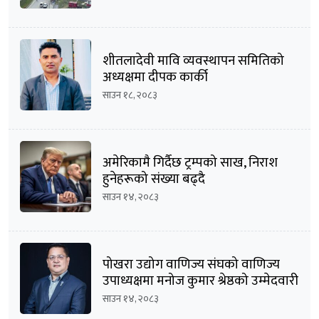
शीतलादेवी मावि व्यवस्थापन समितिको
अध्यक्षमा दीपक कार्की
साउन १८, २०८३
अमेरिकामै गिर्दैछ ट्रम्पको साख, निराश
हुनेहरूको संख्या बढ्दै
साउन १४, २०८३
पोखरा उद्योग वाणिज्य संघको वाणिज्य
उपाध्यक्षमा मनोज कुमार श्रेष्ठको उम्मेदवारी
घोषणा
साउन १४, २०८३