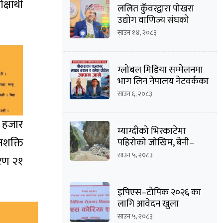
षार्थी
ललित कुँवरद्वारा पोखरा
उद्योग वाणिज्य संघको
उद्योग उपाध्यक्ष पदमा
साउन १४, २०८३
उम्मेदवारी घोषणा
ग्लोबल मिडिया सम्मेलनमा
भाग लिन नेपालय नेटवर्कका
सम्पादक माधव
साउन ६, २०८३
बराल सहित पौडेल जापान
प्रस्थान
३ हजार
म्याग्दीको भिरकाटेमा
नशक्ति
पहिरोको जोखिम, बेनी–
जोमसोम सडक असुरक्षित
साउन ५, २०८३
ारण २१
इपिएस–टोपिक २०२६ का
लागि आवेदन खुला
साउन ५, २०८३