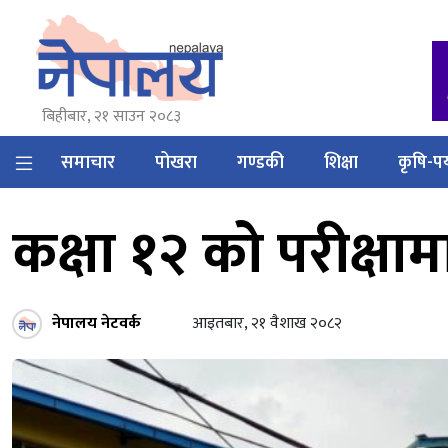
बिहीबार, २१ साउन २०८३
समाचार
पोखरा
गण्डकी
शिक्षा
कृषि-पर
कक्षा १२ को परीक्षा
नेपालय नेटवर्क
आइतबार, २१ वैशाख २०८२