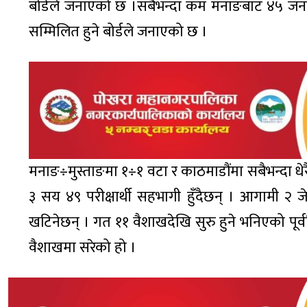
बोर्डले जनाएको छ ।सबैभन्दा कम मनाङबाट ४५ जना र
सम्मिलित हुने बोर्डले जनाएको छ ।
मनाङ÷मुस्ताङमा १÷१ वटा र काठमाडौंमा सबैभन्दा धेर
३ सय ४९ परीक्षार्थी सहभागी हुँदैछन् । आगामी २ 
खटिनेछन् । गत ११ वैशाखदेखि सुरु हुने भनिएको पूर
वैशाखमा सरेको हो ।