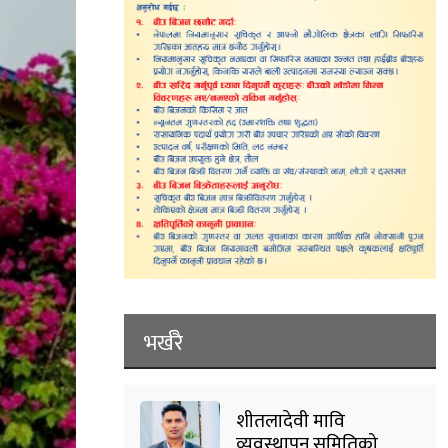
भर्खरै
शीतलादेवी मावि
व्यवस्थापन समितिको