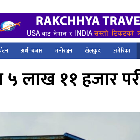
्यटन
अर्थ–बजार
मनोरञ्जन
खेलकुद
अमेरिका
मा ५ लाख ११ हजार परी