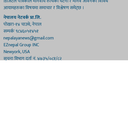
डिजिटल पत्रिकाले मानवीय रुचिका घटना र मानव जीवनका विविध
आयामहरुका विषयमा समाचार र विश्लेषण समेट्छ ।
नेपालय नेटवर्क प्रा.लि.
पोखरा-१४ चाउथे, नेपाल
सम्पर्कः ९८४६०५१४५१
nepalayanews@gmail.com
EZnepal Group INC
Newyork, USA
सूचना विभाग दर्ता नं. ४७३५/०८१/८२
प्रेस काउन्सिल दर्ता नं. ४७३५/०८१/८२
हाम्रो टिम
संरक्षकः दुर्गाप्रसाद पौडेल, बुद्धिराज बराल
अध्यक्षः नारायणी घिमिरे
सम्पादकः विष्णुप्रसाद पौडेल [अमेरिका]
सम्पादकः माधवप्रसाद बराल
कार्यकारी सम्पादकः मनोहरि पौडेल
सह-सम्पादकः महेन्द्रशरण लामिछाने
संवाददाताः गौरी भट्टराई