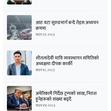
आठ वटा सुरुङमार्ग बन्दै तेइस अध्ययन
क्रममा
साउन २२, २०८३
शीतलादेवी मावि व्यवस्थापन समितिको
अध्यक्षमा दीपक कार्की
साउन १८, २०८३
अमेरिकामै गिर्दैछ ट्रम्पको साख, निराश
हुनेहरूको संख्या बढ्दै
साउन १४, २०८३