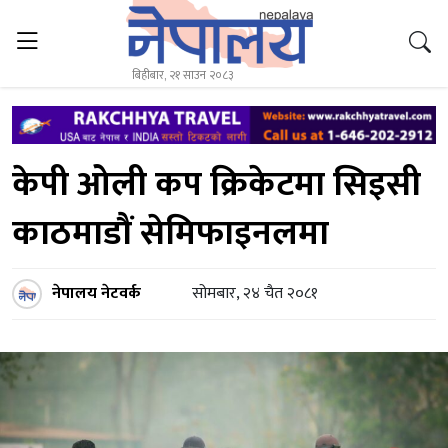
बिहीबार, २१ साउन २०८३
केपी ओली कप क्रिकेटमा सिइसी
काठमाडाैं सेमिफाइनलमा
नेपालय नेटवर्क
सोमबार, २४ चैत २०८१