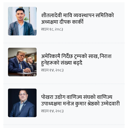
शीतलादेवी मावि व्यवस्थापन समितिको
अध्यक्षमा दीपक कार्की
साउन १८, २०८३
अमेरिकामै गिर्दैछ ट्रम्पको साख, निराश
हुनेहरूको संख्या बढ्दै
साउन १४, २०८३
पोखरा उद्योग वाणिज्य संघको वाणिज्य
उपाध्यक्षमा मनोज कुमार श्रेष्ठको उम्मेदवारी
घोषणा
साउन १४, २०८३