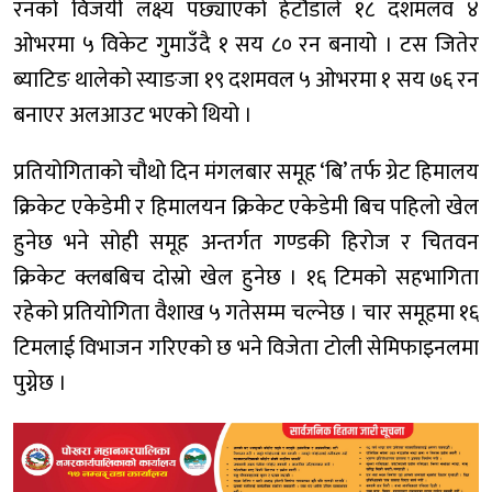
रनको विजयी लक्ष्य पछ्याएको हेटौडाले १८ दशमलव ४
ओभरमा ५ विकेट गुमाउँदै १ सय ८० रन बनायो । टस जितेर
ब्याटिङ थालेको स्याङजा १९ दशमवल ५ ओभरमा १ सय ७६ रन
बनाएर अलआउट भएको थियो ।
प्रतियोगिताको चौथो दिन मंगलबार समूह ‘बि’ तर्फ ग्रेट हिमालय
क्रिकेट एकेडेमी र हिमालयन क्रिकेट एकेडेमी बिच पहिलो खेल
हुनेछ भने सोही समूह अन्तर्गत गण्डकी हिरोज र चितवन
क्रिकेट क्लबबिच दोस्रो खेल हुनेछ । १६ टिमको सहभागिता
रहेको प्रतियोगिता वैशाख ५ गतेसम्म चल्नेछ । चार समूहमा १६
टिमलाई विभाजन गरिएको छ भने विजेता टोली सेमिफाइनलमा
पुग्नेछ ।