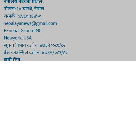
नेपालय नेटवर्क प्रा.लि.
पोखरा-१४ चाउथे, नेपाल
सम्पर्कः ९८४६०५१४५१
nepalayanews@gmail.com
EZnepal Group INC
Newyork, USA
सूचना विभाग दर्ता नं. ४७३५/०८१/८२
प्रेस काउन्सिल दर्ता नं. ४७३५/०८१/८२
हाम्रो टिम
संरक्षकः दुर्गाप्रसाद पौडेल, बुद्धिराज बराल
अध्यक्षः नारायणी घिमिरे
सम्पादकः विष्णुप्रसाद पौडेल [अमेरिका]
सम्पादकः माधवप्रसाद बराल
कार्यकारी सम्पादकः मनोहरि पौडेल
सह-सम्पादकः महेन्द्रशरण लामिछाने
संवाददाताः गौरी भट्टराई
© 2026 Nepalaya News Network. Developed by
Sanil Shakya