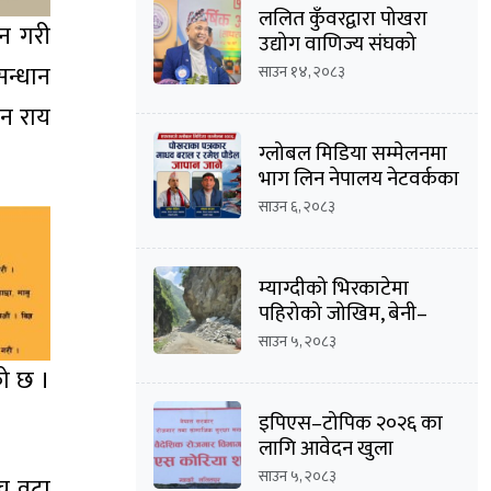
ललित कुँवरद्वारा पोखरा
ान गरी
उद्योग वाणिज्य संघको
उद्योग उपाध्यक्ष पदमा
सन्धान
साउन १४, २०८३
उम्मेदवारी घोषणा
उन राय
ग्लोबल मिडिया सम्मेलनमा
भाग लिन नेपालय नेटवर्कका
सम्पादक माधव
साउन ६, २०८३
बराल सहित पौडेल जापान
प्रस्थान
म्याग्दीको भिरकाटेमा
पहिरोको जोखिम, बेनी–
जोमसोम सडक असुरक्षित
साउन ५, २०८३
को छ ।
इपिएस–टोपिक २०२६ का
लागि आवेदन खुला
साउन ५, २०८३
ँच वटा