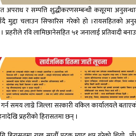
त अपराध र सम्पत्ति शुद्धीकरणसम्बन्धी कसूरमा अनुसन्ध
उँदै मुद्दा चलाउन सिफारिस गरेको हो ।रायसहितको अनु
 । प्रहरीले रवि लामिछानेसहित ५१ जनालाई प्रतिवादी बना
न गर्न समय लाग्ने जिल्ला सरकारी वकिल कार्यालयले बताए
हिनादेखि प्रहरीको हिरासतमा छन् ।
ि हिरासतमा राख्न सातौँ पटक म्याद थप गरेको थियो पा