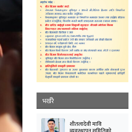
भर्खरै
शीतलादेवी मावि
व्यवस्थापन समितिको