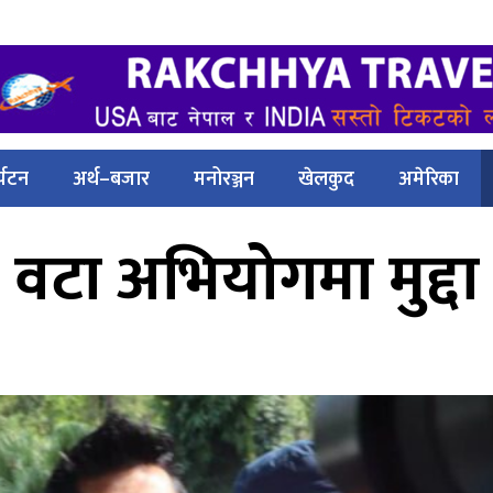
्यटन
अर्थ–बजार
मनोरञ्जन
खेलकुद
अमेरिका
३ वटा अभियोगमा मुद्