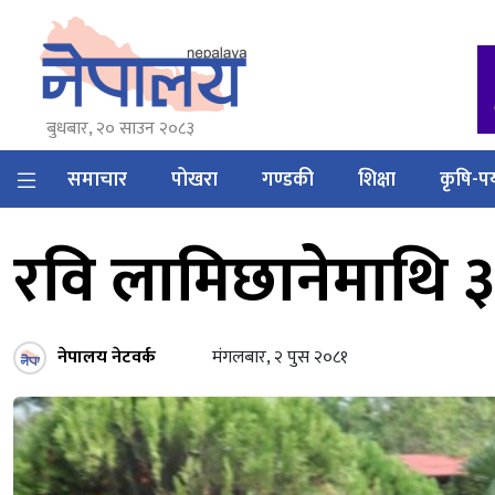
बुधबार, २० साउन २०८३
समाचार
पोखरा
गण्डकी
शिक्षा
कृषि-पर
रवि लामिछानेमाथि 
नेपालय नेटवर्क
मंगलबार, २ पुस २०८१