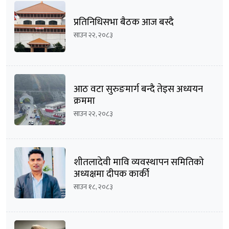
प्रतिनिधिसभा बैठक आज बस्दै
साउन २२, २०८३
आठ वटा सुरुङमार्ग बन्दै तेइस अध्ययन
क्रममा
साउन २२, २०८३
शीतलादेवी मावि व्यवस्थापन समितिको
अध्यक्षमा दीपक कार्की
साउन १८, २०८३