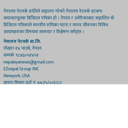
नेपालय नेटवर्क प्रालिले सञ्चालन गरेको नेपालय नेटवर्क डटकम
समाचारमूलक डिजिटल पत्रिका हो । नेपाल र अमेरिकाबाट सञ्चालित यो
डिजिटल पत्रिकाले मानवीय रुचिका घटना र मानव जीवनका विविध
आयामहरुका विषयमा समाचार र विश्लेषण समेट्छ ।
नेपालय नेटवर्क प्रा.लि.
पोखरा-१४ चाउथे, नेपाल
सम्पर्कः ९८४६०५१४५१
nepalayanews@gmail.com
EZnepal Group INC
Newyork, USA
सूचना विभाग दर्ता नं. ४७३५/०८१/८२
प्रेस काउन्सिल दर्ता नं. ४७३५/०८१/८२
हाम्रो टिम
संरक्षकः दुर्गाप्रसाद पौडेल, बुद्धिराज बराल
अध्यक्षः नारायणी घिमिरे
सम्पादकः विष्णुप्रसाद पौडेल [अमेरिका]
सम्पादकः माधवप्रसाद बराल