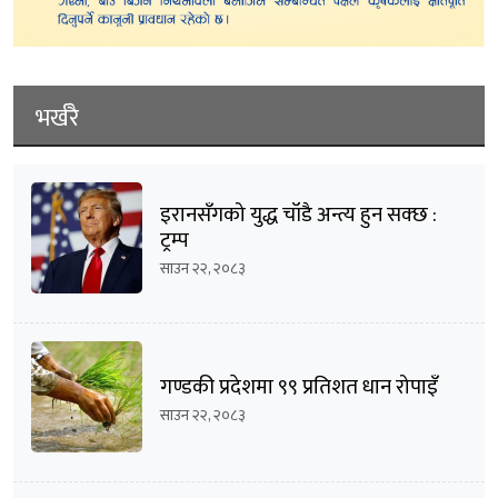
भर्खरै
इरानसँगको युद्ध चाँडै अन्त्य हुन सक्छ :
ट्रम्प
साउन २२, २०८३
गण्डकी प्रदेशमा ९९ प्रतिशत धान रोपाइँ
साउन २२, २०८३